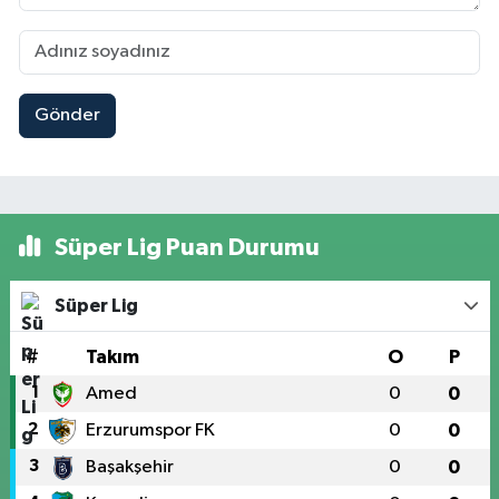
Gönder
Süper Lig Puan Durumu
Süper Lig
#
Takım
O
P
1
Amed
0
0
2
Erzurumspor FK
0
0
3
Başakşehir
0
0