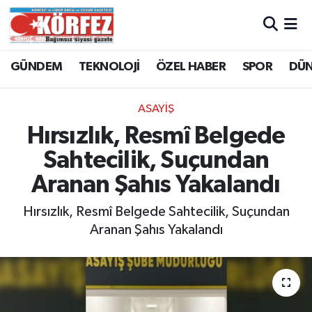
Hava Durumu
GÜNDEM
TEKNOLOJİ
ÖZEL HABER
SPOR
DÜ
Trafik Durumu
ASAYİŞ
Süper Lig Puan Durumu ve Fikstür
Hırsızlık, Resmî Belgede
Sahtecilik, Suçundan
Tüm Manşetler
Aranan Şahıs Yakalandı
Son Dakika Haberleri
Hırsızlık, Resmî Belgede Sahtecilik, Suçundan
Aranan Şahıs Yakalandı
Haber Arşivi