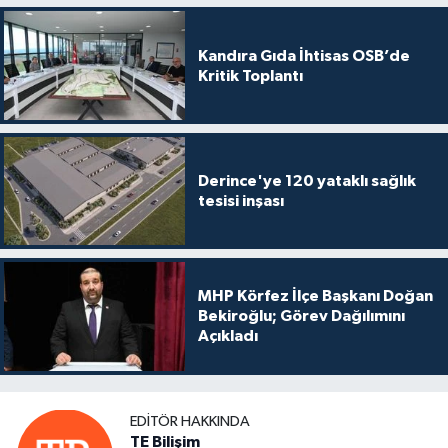
Kandıra Gıda İhtisas OSB’de
Kritik Toplantı
Derince'ye 120 yataklı sağlık
tesisi inşası
MHP Körfez İlçe Başkanı Doğan
Bekiroğlu; Görev Dağılımını
Açıkladı
EDITÖR HAKKINDA
TE Bilişim