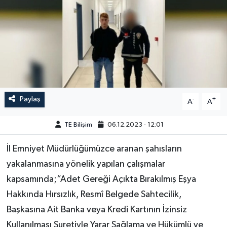
Paylaş
-
+
A
A
TE Bilişim
06.12.2023 - 12:01
İl Emniyet Müdürlüğümüzce aranan şahısların
yakalanmasına yönelik yapılan çalışmalar
kapsamında;“Adet Gereği Açıkta Bırakılmış Eşya
Hakkında Hırsızlık, Resmî Belgede Sahtecilik,
Başkasına Ait Banka veya Kredi Kartının İzinsiz
Kullanılması Suretiyle Yarar Sağlama ve Hükümlü ve