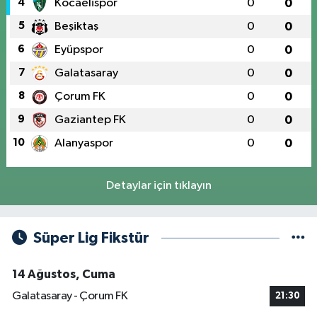
4
Kocaelispor
0
0
5
Beşiktaş
0
0
6
Eyüpspor
0
0
7
Galatasaray
0
0
8
Çorum FK
0
0
9
Gaziantep FK
0
0
10
Alanyaspor
0
0
Detaylar için tıklayın
Süper Lig Fikstür
14 Ağustos, Cuma
Galatasaray - Çorum FK
21:30