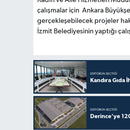
Kadın ve Aile Hizmetleri Müdü
çalışmalar için Ankara Büyükşehi
gerçekleşebilecek projeler hak
İzmit Belediyesinin yaptığı çalı
EDITÖRÜN SEÇTIĞI
Kandıra Gıda İ
EDITÖRÜN SEÇTIĞI
Derince'ye 120 