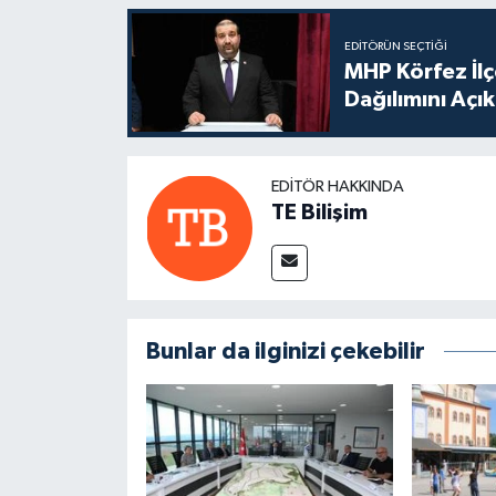
EDITÖRÜN SEÇTIĞI
MHP Körfez İl
Dağılımını Açık
EDITÖR HAKKINDA
TE Bilişim
Bunlar da ilginizi çekebilir