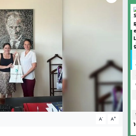
-
+
A
A
1