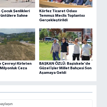
 Çocuk Şenlikleri
Körfez Ticaret Odası
rüntülere Sahne
Temmuz Meclis Toplantısı
Gerçekleştirildi
e Çevreyi Kirleten
BAŞKAN ÖZLÜ: Başiskele’de
 Milyonluk Ceza
Güzel İşler Millet Bahçesi Son
Aşamaya Geldi