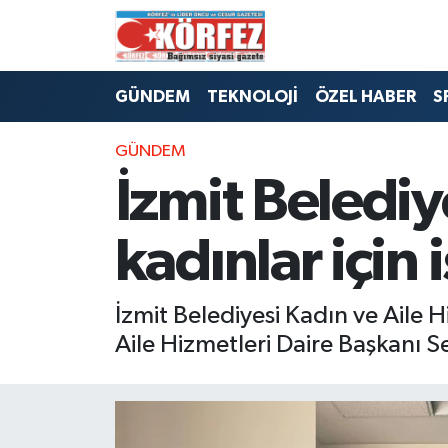
Hava Durumu
GÜNDEM
TEKNOLOJİ
ÖZEL HABER
S
Trafik Durumu
GÜNDEM
Süper Lig Puan Durumu ve Fikstür
İzmit Beledi
Tüm Manşetler
kadınlar için i
Son Dakika Haberleri
İzmit Belediyesi Kadın ve Aile
Haber Arşivi
Aile Hizmetleri Daire Başkanı Se