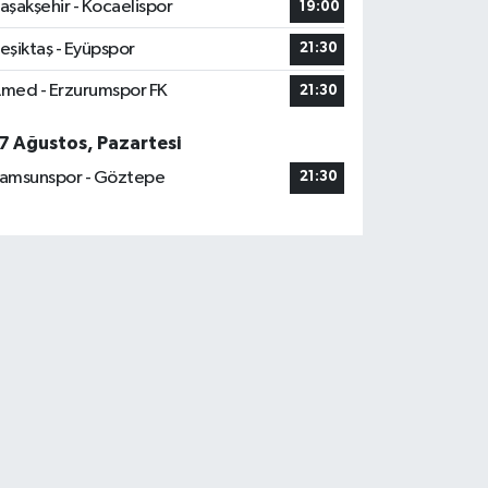
aşakşehir - Kocaelispor
19:00
eşiktaş - Eyüpspor
21:30
med - Erzurumspor FK
21:30
7 Ağustos, Pazartesi
amsunspor - Göztepe
21:30