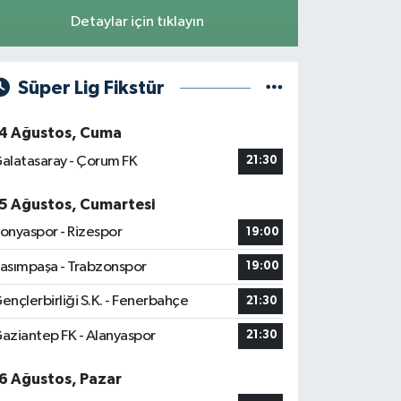
Detaylar için tıklayın
Süper Lig Fikstür
4 Ağustos, Cuma
alatasaray - Çorum FK
21:30
5 Ağustos, Cumartesi
onyaspor - Rizespor
19:00
asımpaşa - Trabzonspor
19:00
ençlerbirliği S.K. - Fenerbahçe
21:30
aziantep FK - Alanyaspor
21:30
6 Ağustos, Pazar