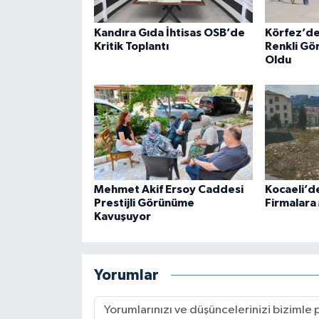
Kandıra Gıda İhtisas OSB’de
Körfez’de
Kritik Toplantı
Renkli Gö
Oldu
Mehmet Akif Ersoy Caddesi
Kocaeli’d
Prestijli Görünüme
Firmalara
Kavuşuyor
Yorumlar