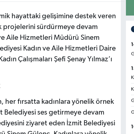
mik hayattaki gelişimine destek veren
ik projelerini sürdürmeye devam
 ve Aile Hizmetleri Müdürü Sinem
1
diyesi Kadın ve Aile Hizmetleri Daire
G
Kadın Çalışmaları Şefi Şenay Yılmaz’ı
1
K
R
K
 her fırsatta kadınlara yönelik örnek
G
it Belediyesi ses getirmeye devam
G
diyesini ziyaret eden İzmit Belediyesi
1