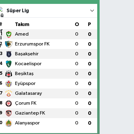
Süper Lig
#
Takım
O
P
1
Amed
0
0
2
Erzurumspor FK
0
0
3
Başakşehir
0
0
4
Kocaelispor
0
0
5
Beşiktaş
0
0
6
Eyüpspor
0
0
7
Galatasaray
0
0
8
Çorum FK
0
0
9
Gaziantep FK
0
0
0
Alanyaspor
0
0