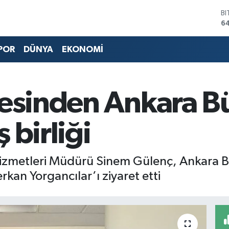
B
6
D
4
POR
DÜNYA
EKONOMİ
E
5
ST
64
yesinden Ankara Bü
G
6
Bİ
ş birliği
13
 Hizmetleri Müdürü Sinem Gülenç, Ankara B
rkan Yorgancılar’ı ziyaret etti