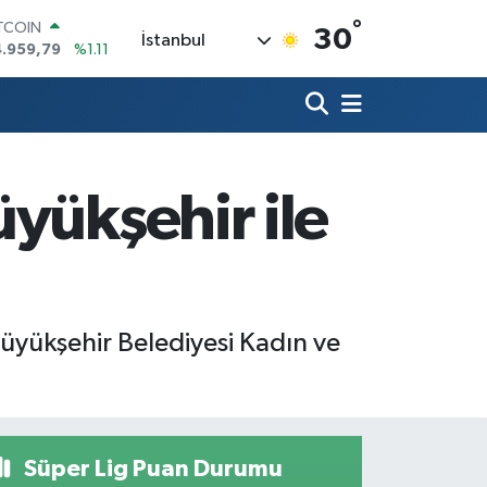
ITCOIN
°
30
İstanbul
4.959,79
%1.11
OLAR
7,7436
%0.18
URO
5,2510
%0.32
ERLİN
,4811
%0.38
yükşehir ile
RAM ALTIN
660.55
%0.03
ST100
.779
%-14
üyükşehir Belediyesi Kadın ve
Süper Lig Puan Durumu