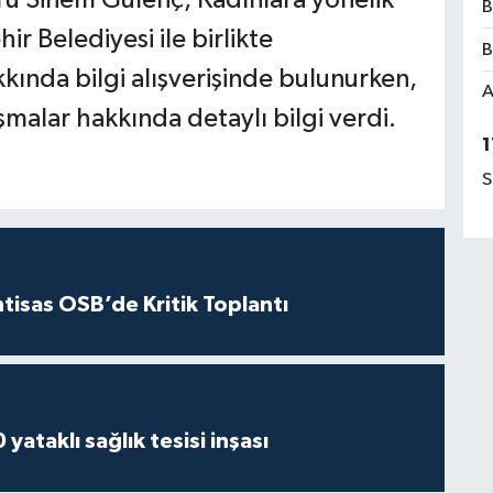
rü Sinem Gülenç, Kadınlara yönelik
B
r Belediyesi ile birlikte
B
kında bilgi alışverişinde bulunurken,
A
şmalar hakkında detaylı bilgi verdi.
1
S
htisas OSB’de Kritik Toplantı
yataklı sağlık tesisi inşası