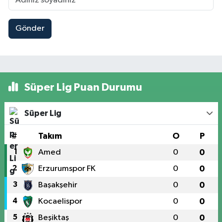
Gönder
Süper Lig Puan Durumu
Süper Lig
#
Takım
O
P
1
Amed
0
0
2
Erzurumspor FK
0
0
3
Başakşehir
0
0
4
Kocaelispor
0
0
5
Beşiktaş
0
0