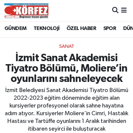
Hava Durumu
GÜNDEM
TEKNOLOJİ
ÖZEL HABER
SPOR
DÜ
Trafik Durumu
SANAT
Süper Lig Puan Durumu ve Fikstür
İzmit Sanat Akademisi
Tiyatro Bölümü, Moliere’in
Tüm Manşetler
oyunlarını sahneleyecek
Son Dakika Haberleri
İzmit Belediyesi Sanat Akademisi Tiyatro Bölümü
2022-2023 eğitim döneminde eğitim alan
Haber Arşivi
kursiyerler profesyonel olarak sahne hayatına
adım atıyor. Kursiyerler Moliere’in Cimri, Hastalık
Hastası ve Tartüffe oyunlarını 1 Aralık tarihinden
itibaren seyirci ile buluşturacak