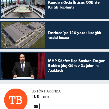
Kandıra Gıda İhtisas OSB’de
Kritik Toplantı
Derince'ye 120 yataklı sağlık
tesisi inşası
MHP Körfez İlçe Başkanı Doğan
Bekiroğlu; Görev Dağılımını
Açıkladı
EDITÖR HAKKINDA
TE Bilişim