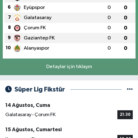
6
Eyüpspor
0
0
7
Galatasaray
0
0
8
Çorum FK
0
0
9
Gaziantep FK
0
0
10
Alanyaspor
0
0
Detaylar için tıklayın
Süper Lig Fikstür
14 Ağustos, Cuma
Galatasaray - Çorum FK
21:30
15 Ağustos, Cumartesi