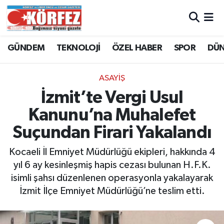
Hava Durumu
GÜNDEM
TEKNOLOJİ
ÖZEL HABER
SPOR
DÜ
Trafik Durumu
ASAYİŞ
Süper Lig Puan Durumu ve Fikstür
İzmit’te Vergi Usul
Kanunu’na Muhalefet
Tüm Manşetler
Suçundan Firari Yakalandı
Son Dakika Haberleri
Kocaeli İl Emniyet Müdürlüğü ekipleri, hakkında 4
yıl 6 ay kesinleşmiş hapis cezası bulunan H.F.K.
Haber Arşivi
isimli şahsı düzenlenen operasyonla yakalayarak
İzmit İlçe Emniyet Müdürlüğü’ne teslim etti.