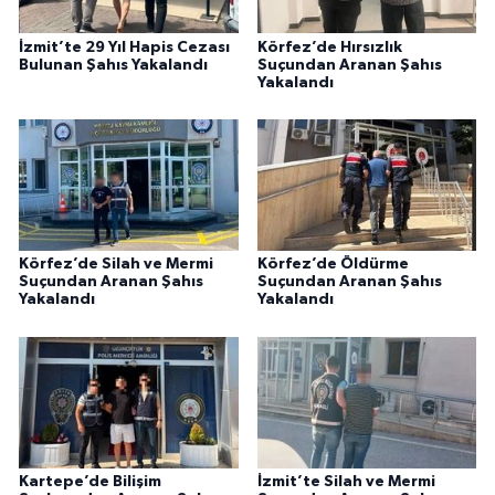
İzmit’te 29 Yıl Hapis Cezası
Körfez’de Hırsızlık
Bulunan Şahıs Yakalandı
Suçundan Aranan Şahıs
Yakalandı
Körfez’de Silah ve Mermi
Körfez’de Öldürme
Suçundan Aranan Şahıs
Suçundan Aranan Şahıs
Yakalandı
Yakalandı
Kartepe’de Bilişim
İzmit’te Silah ve Mermi