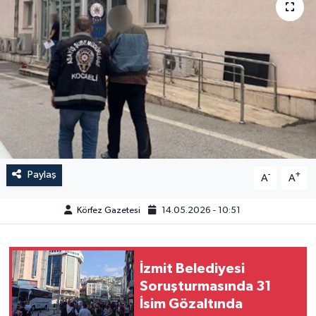
Paylaş
-
+
A
A
Körfez Gazetesi
14.05.2026 - 10:51
İzmit Belediyesi
Soruşturmasında 31
İsim Gözaltında