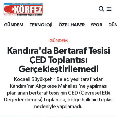
Hava Durumu
GÜNDEM
TEKNOLOJİ
ÖZEL HABER
SPOR
DÜ
Trafik Durumu
GÜNDEM
Süper Lig Puan Durumu ve Fikstür
Kandıra'da Bertaraf Tesisi
ÇED Toplantısı
Tüm Manşetler
Gerçekleştirilemedi
Son Dakika Haberleri
Kocaeli Büyükşehir Belediyesi tarafından
Kandıra'nın Akçakese Mahallesi'ne yapılması
Haber Arşivi
planlanan bertaraf tesisinin ÇED (Çevresel Etki
Değerlendirmesi) toplantısı, bölge halkının tepkisi
nedeniyle yapılamadı.