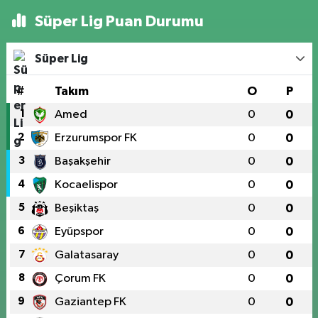
Süper Lig Puan Durumu
Süper Lig
#
Takım
O
P
1
Amed
0
0
2
Erzurumspor FK
0
0
3
Başakşehir
0
0
4
Kocaelispor
0
0
5
Beşiktaş
0
0
6
Eyüpspor
0
0
7
Galatasaray
0
0
8
Çorum FK
0
0
9
Gaziantep FK
0
0