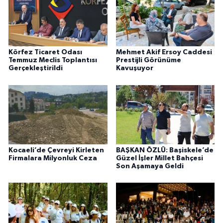
Körfez Ticaret Odası
Mehmet Akif Ersoy Caddesi
Temmuz Meclis Toplantısı
Prestijli Görünüme
Gerçekleştirildi
Kavuşuyor
Kocaeli’de Çevreyi Kirleten
BAŞKAN ÖZLÜ: Başiskele’de
Firmalara Milyonluk Ceza
Güzel İşler Millet Bahçesi
Son Aşamaya Geldi