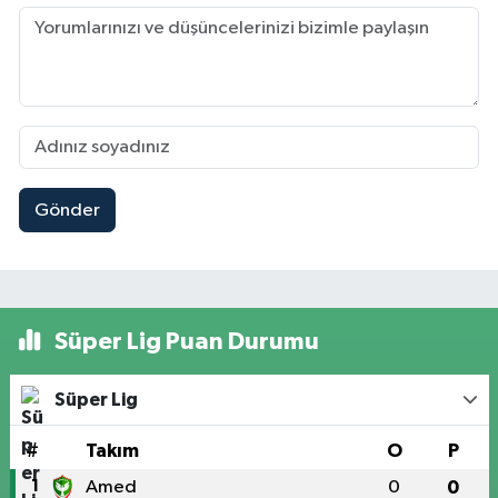
Gönder
Süper Lig Puan Durumu
Süper Lig
#
Takım
O
P
1
Amed
0
0