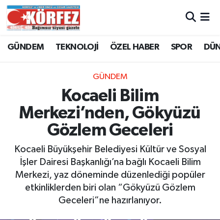
Hava Durumu
GÜNDEM
TEKNOLOJİ
ÖZEL HABER
SPOR
DÜ
Trafik Durumu
GÜNDEM
Süper Lig Puan Durumu ve Fikstür
Kocaeli Bilim
Merkezi’nden, Gökyüzü
Tüm Manşetler
Gözlem Geceleri
Son Dakika Haberleri
Kocaeli Büyükşehir Belediyesi Kültür ve Sosyal
İşler Dairesi Başkanlığı’na bağlı Kocaeli Bilim
Haber Arşivi
Merkezi, yaz döneminde düzenlediği popüler
etkinliklerden biri olan “Gökyüzü Gözlem
Geceleri”ne hazırlanıyor.