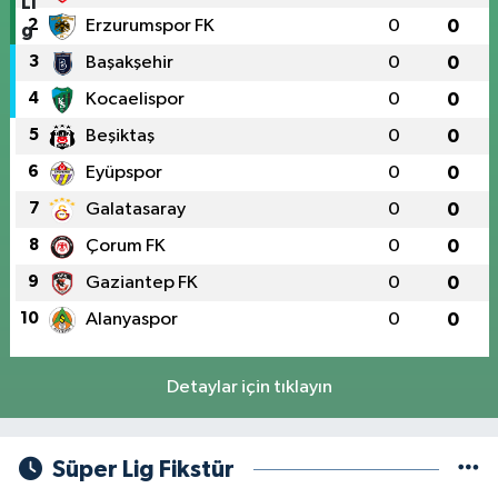
2
Erzurumspor FK
0
0
3
Başakşehir
0
0
4
Kocaelispor
0
0
5
Beşiktaş
0
0
6
Eyüpspor
0
0
7
Galatasaray
0
0
8
Çorum FK
0
0
9
Gaziantep FK
0
0
10
Alanyaspor
0
0
Detaylar için tıklayın
Süper Lig Fikstür