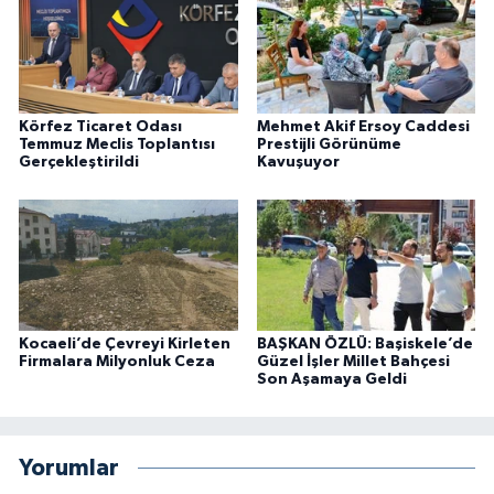
Körfez Ticaret Odası
Mehmet Akif Ersoy Caddesi
Temmuz Meclis Toplantısı
Prestijli Görünüme
Gerçekleştirildi
Kavuşuyor
Kocaeli’de Çevreyi Kirleten
BAŞKAN ÖZLÜ: Başiskele’de
Firmalara Milyonluk Ceza
Güzel İşler Millet Bahçesi
Son Aşamaya Geldi
Yorumlar