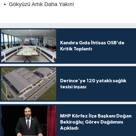
• Gökyüzü Artık Daha Yakın!
Kandıra Gıda İhtisas OSB’de
Kritik Toplantı
Derince'ye 120 yataklı sağlık
tesisi inşası
MHP Körfez İlçe Başkanı Doğan
Bekiroğlu; Görev Dağılımını
Açıkladı