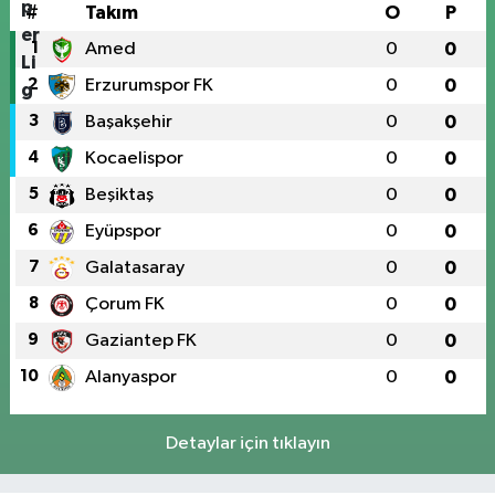
#
Takım
O
P
1
Amed
0
0
2
Erzurumspor FK
0
0
3
Başakşehir
0
0
4
Kocaelispor
0
0
5
Beşiktaş
0
0
6
Eyüpspor
0
0
7
Galatasaray
0
0
8
Çorum FK
0
0
9
Gaziantep FK
0
0
10
Alanyaspor
0
0
Detaylar için tıklayın