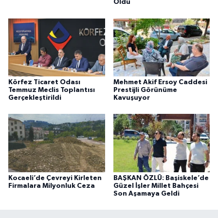
Oldu
Körfez Ticaret Odası
Mehmet Akif Ersoy Caddesi
Temmuz Meclis Toplantısı
Prestijli Görünüme
Gerçekleştirildi
Kavuşuyor
Kocaeli’de Çevreyi Kirleten
BAŞKAN ÖZLÜ: Başiskele’de
Firmalara Milyonluk Ceza
Güzel İşler Millet Bahçesi
Son Aşamaya Geldi