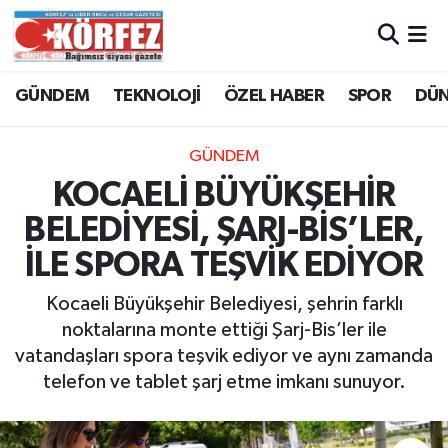
Hava Durumu
GÜNDEM
TEKNOLOJİ
ÖZEL HABER
SPOR
DÜ
Trafik Durumu
GÜNDEM
Süper Lig Puan Durumu ve Fikstür
KOCAELİ BÜYÜKŞEHİR
BELEDİYESİ, ŞARJ-BİS’LER,
Tüm Manşetler
İLE SPORA TEŞVİK EDİYOR
Son Dakika Haberleri
Kocaeli Büyükşehir Belediyesi, şehrin farklı
noktalarına monte ettiği Şarj-Bis’ler ile
Haber Arşivi
vatandaşları spora teşvik ediyor ve aynı zamanda
telefon ve tablet şarj etme imkanı sunuyor.