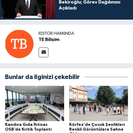
Bekiroğlu; Görev Dağılımını
Açıkladı
EDITÖR HAKKINDA
TE Bilişim
Bunlar da ilginizi çekebilir
Kandıra Gıda İhtisas
Körfez’de Çocuk Şenlikleri
OSB’de Kritik Toplantı
Renkli Görüntülere Sahne