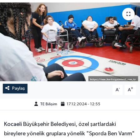
Paylaş
-
+
A
A
TE Bilişim
17.12.2024 - 12:55
Kocaeli
Büyükşehir Belediyesi, özel şartlardaki
bireylere yönelik gruplara yönelik "Sporda Ben Varım"