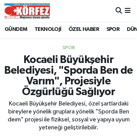
Hava Durumu
GÜNDEM
TEKNOLOJİ
ÖZEL HABER
SPOR
DÜ
Trafik Durumu
SPOR
Süper Lig Puan Durumu ve Fikstür
Kocaeli Büyükşehir
Belediyesi, "Sporda Ben de
Tüm Manşetler
Varım", Projesiyle
Son Dakika Haberleri
Özgürlüğü Sağlıyor
Haber Arşivi
Kocaeli Büyükşehir Belediyesi, özel şartlardaki
bireylere yönelik gruplara yönelik "Sporda Ben
deım" projesi ile fiziksel, sosyal ve yapıya uyum
yeteneği geliştirilebilir.