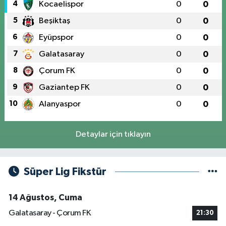
4
Kocaelispor
0
0
5
Beşiktaş
0
0
6
Eyüpspor
0
0
7
Galatasaray
0
0
8
Çorum FK
0
0
9
Gaziantep FK
0
0
10
Alanyaspor
0
0
Detaylar için tıklayın
Süper Lig Fikstür
14 Ağustos, Cuma
Galatasaray - Çorum FK
21:30