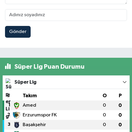
Gönder
Süper Lig Puan Durumu
Süper Lig
#
Takım
O
P
1
Amed
0
0
2
Erzurumspor FK
0
0
3
Başakşehir
0
0