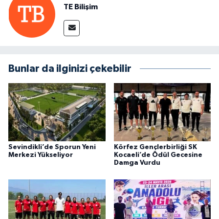
TE Bilişim
Bunlar da ilginizi çekebilir
Sevindikli’de Sporun Yeni
Körfez Gençlerbirliği SK
Merkezi Yükseliyor
Kocaeli’de Ödül Gecesine
Damga Vurdu