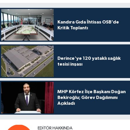
Kandıra Gıda İhtisas OSB’de
Kritik Toplantı
Derince'ye 120 yataklı sağlık
tesisi inşası
MHP Körfez İlçe Başkanı Doğan
Bekiroğlu; Görev Dağılımını
Açıkladı
EDITÖR HAKKINDA