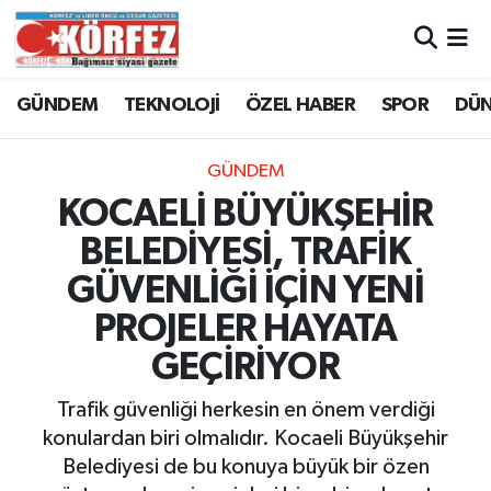
Hava Durumu
GÜNDEM
TEKNOLOJİ
ÖZEL HABER
SPOR
DÜ
Trafik Durumu
GÜNDEM
Süper Lig Puan Durumu ve Fikstür
KOCAELİ BÜYÜKŞEHİR
BELEDİYESİ, TRAFİK
Tüm Manşetler
GÜVENLİĞİ İÇİN YENİ
Son Dakika Haberleri
PROJELER HAYATA
GEÇİRİYOR
Haber Arşivi
Trafik güvenliği herkesin en önem verdiği
konulardan biri olmalıdır. Kocaeli Büyükşehir
Belediyesi de bu konuya büyük bir özen