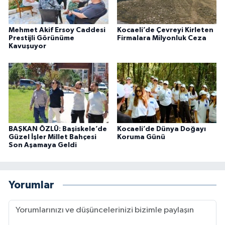
Mehmet Akif Ersoy Caddesi
Kocaeli’de Çevreyi Kirleten
Prestijli Görünüme
Firmalara Milyonluk Ceza
Kavuşuyor
BAŞKAN ÖZLÜ: Başiskele’de
Kocaeli’de Dünya Doğayı
Güzel İşler Millet Bahçesi
Koruma Günü
Son Aşamaya Geldi
Yorumlar