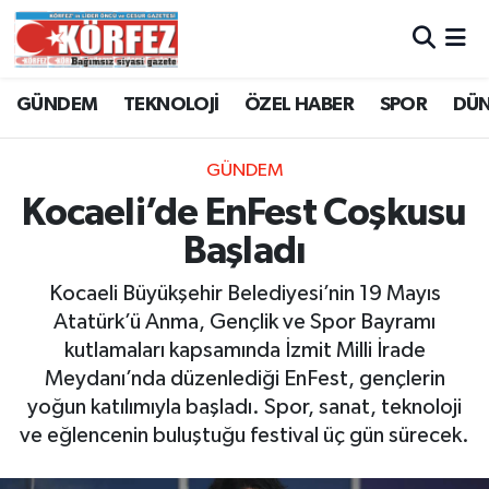
Hava Durumu
GÜNDEM
TEKNOLOJİ
ÖZEL HABER
SPOR
DÜ
Trafik Durumu
GÜNDEM
Süper Lig Puan Durumu ve Fikstür
Kocaeli’de EnFest Coşkusu
Başladı
Tüm Manşetler
Kocaeli Büyükşehir Belediyesi’nin 19 Mayıs
Son Dakika Haberleri
Atatürk’ü Anma, Gençlik ve Spor Bayramı
kutlamaları kapsamında İzmit Milli İrade
Haber Arşivi
Meydanı’nda düzenlediği EnFest, gençlerin
yoğun katılımıyla başladı. Spor, sanat, teknoloji
ve eğlencenin buluştuğu festival üç gün sürecek.