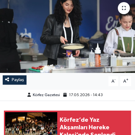
Paylaş
-
+
A
A
Körfez Gazetesi
17.05.2026 - 14:43
Körfez’de Yaz
Akşamları Hereke
Kalesi’nde Şenlendi