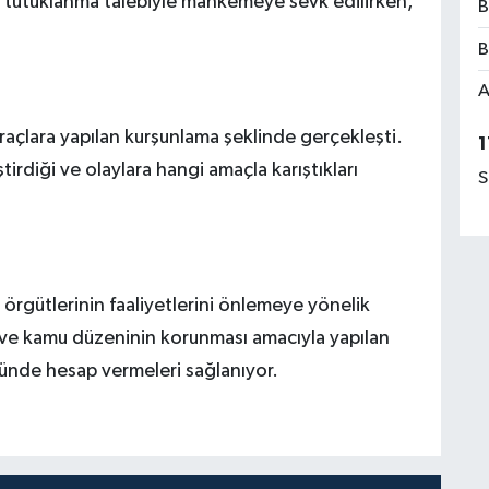
u tutuklanma talebiyle mahkemeye sevk edilirken,
B
B
A
araçlara yapılan kurşunlama şeklinde gerçekleşti.
1
irdiği ve olaylara hangi amaçla karıştıkları
S
örgütlerinin faaliyetlerini önlemeye yönelik
i ve kamu düzeninin korunması amacıyla yapılan
nünde hesap vermeleri sağlanıyor.