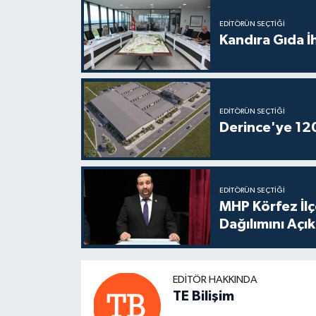
EDITÖRÜN SEÇTIĞI
Kandıra Gıda İ
EDITÖRÜN SEÇTIĞI
Derince'ye 120 
EDITÖRÜN SEÇTIĞI
MHP Körfez İl
Dağılımını Açık
EDITÖR HAKKINDA
TE Bilişim