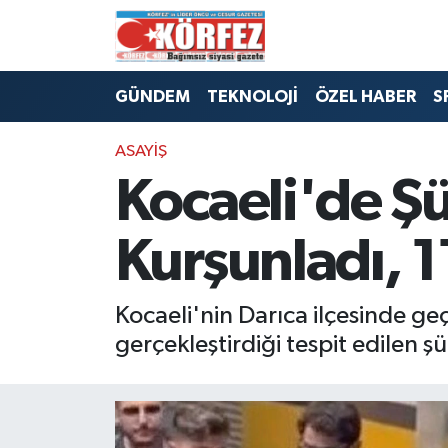
Hava Durumu
GÜNDEM
TEKNOLOJİ
ÖZEL HABER
S
Trafik Durumu
ASAYİŞ
Süper Lig Puan Durumu ve Fikstür
Kocaeli'de Şüp
Tüm Manşetler
Kurşunladı, 1
Son Dakika Haberleri
Kocaeli'nin Darıca ilçesinde geçt
Haber Arşivi
gerçekleştirdiği tespit edilen ş