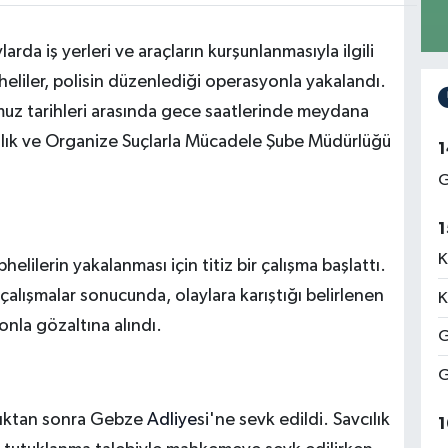
arda iş yerleri ve araçların kurşunlanmasıyla ilgili
pheliler, polisin düzenlediği operasyonla yakalandı.
mmuz tarihleri arasında gece saatlerinde meydana
lık ve Organize Suçlarla Mücadele Şube Müdürlüğü
1
G
1
K
helilerin yakalanması için titiz bir çalışma başlattı.
 çalışmalar sonucunda, olaylara karıştığı belirlenen
K
la gözaltına alındı.
G
G
ındıktan sonra Gebze
Adliye
si'ne sevk edildi. Savcılık
1