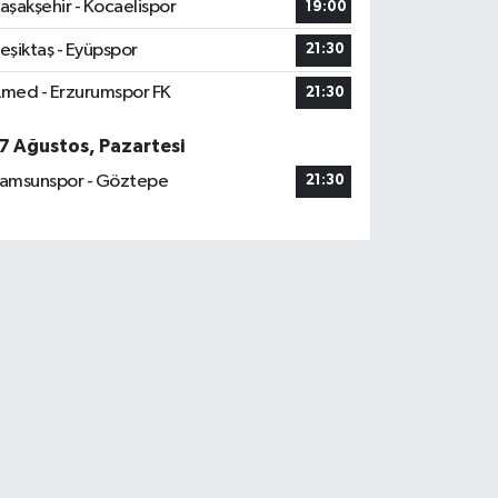
aşakşehir - Kocaelispor
19:00
eşiktaş - Eyüpspor
21:30
med - Erzurumspor FK
21:30
7 Ağustos, Pazartesi
amsunspor - Göztepe
21:30