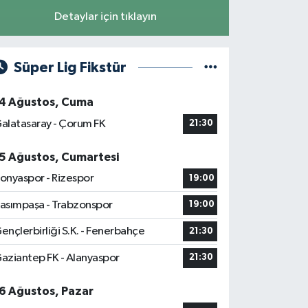
Detaylar için tıklayın
Süper Lig Fikstür
4 Ağustos, Cuma
alatasaray - Çorum FK
21:30
5 Ağustos, Cumartesi
onyaspor - Rizespor
19:00
asımpaşa - Trabzonspor
19:00
ençlerbirliği S.K. - Fenerbahçe
21:30
aziantep FK - Alanyaspor
21:30
6 Ağustos, Pazar