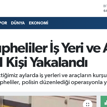
6
D
4
E
5
POR
DÜNYA
EKONOMİ
S
6
G
6
heliler İş Yeri ve
B
1
1 Kişi Yakalandı
iğimiz aylarda iş yerleri ve araçların kurşun
üpheliler, polisin düzenlediği operasyonla 