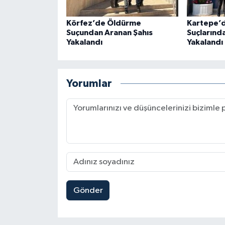
Körfez’de Öldürme
Kartepe’d
Suçundan Aranan Şahıs
Suçlarınd
Yakalandı
Yakalandı
Yorumlar
Gönder