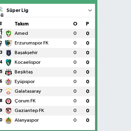
Süper Lig
#
Takım
O
P
1
Amed
0
0
2
Erzurumspor FK
0
0
3
Başakşehir
0
0
4
Kocaelispor
0
0
5
Beşiktaş
0
0
6
Eyüpspor
0
0
7
Galatasaray
0
0
8
Çorum FK
0
0
9
Gaziantep FK
0
0
0
Alanyaspor
0
0