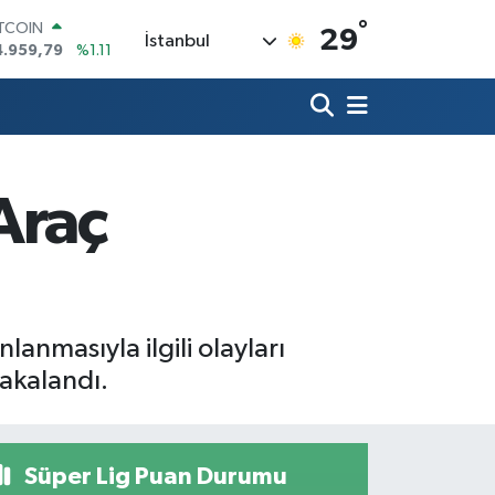
4.959,79
%1.11
°
29
OLAR
İstanbul
7,7436
%0.18
URO
5,2510
%0.32
TERLİN
4,4811
%0.38
RAM ALTIN
660.55
%0.03
 Araç
İST100
3.779
%-14
lanmasıyla ilgili olayları
yakalandı.
Süper Lig Puan Durumu