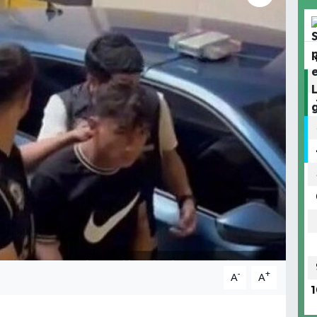
-
+
A
A
1