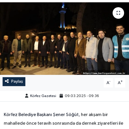
Paylaş
-
+
A
A
Körfez Gazetesi
09.03.2025 - 09:36
Körfez Belediye Başkanı Şener Söğüt,
her akşam bir
mahallede önce teravih sonrasında da dernek ziyaretleri ile