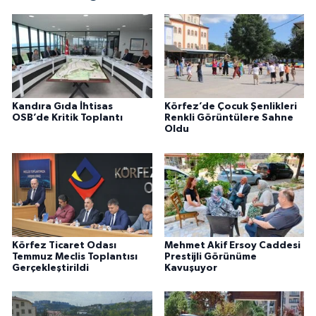
Kandıra Gıda İhtisas
Körfez’de Çocuk Şenlikleri
OSB’de Kritik Toplantı
Renkli Görüntülere Sahne
Oldu
Körfez Ticaret Odası
Mehmet Akif Ersoy Caddesi
Temmuz Meclis Toplantısı
Prestijli Görünüme
Gerçekleştirildi
Kavuşuyor