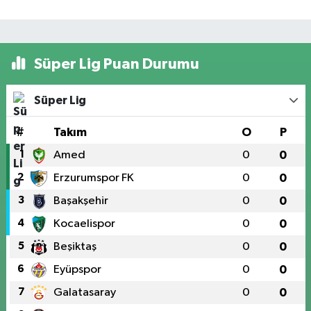
Süper Lig Puan Durumu
Süper Lig
#
Takım
O
P
1
Amed
0
0
2
Erzurumspor FK
0
0
3
Başakşehir
0
0
4
Kocaelispor
0
0
5
Beşiktaş
0
0
6
Eyüpspor
0
0
7
Galatasaray
0
0