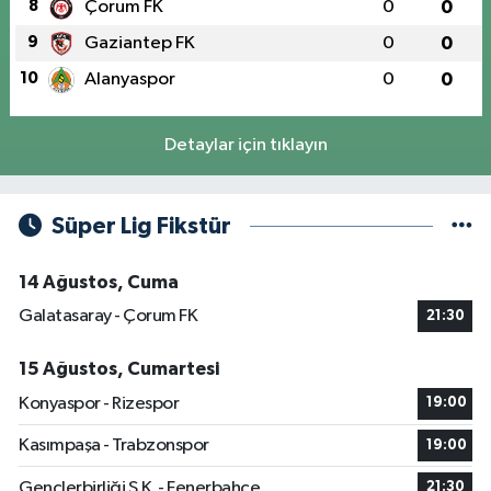
8
Çorum FK
0
0
9
Gaziantep FK
0
0
10
Alanyaspor
0
0
Detaylar için tıklayın
Süper Lig Fikstür
14 Ağustos, Cuma
Galatasaray - Çorum FK
21:30
15 Ağustos, Cumartesi
Konyaspor - Rizespor
19:00
Kasımpaşa - Trabzonspor
19:00
Gençlerbirliği S.K. - Fenerbahçe
21:30