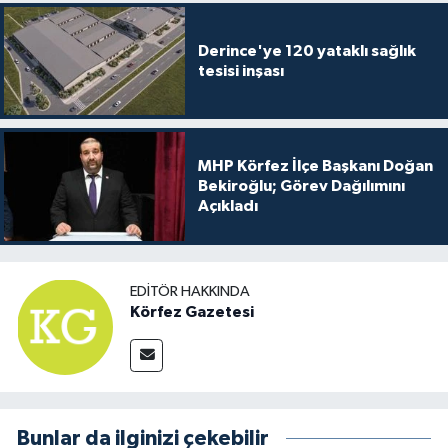
Derince'ye 120 yataklı sağlık
tesisi inşası
MHP Körfez İlçe Başkanı Doğan
Bekiroğlu; Görev Dağılımını
Açıkladı
EDITÖR HAKKINDA
Körfez Gazetesi
Bunlar da ilginizi çekebilir