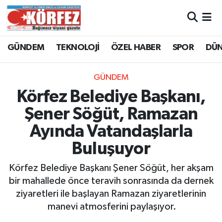
Hava Durumu
GÜNDEM
TEKNOLOJİ
ÖZEL HABER
SPOR
DÜ
Trafik Durumu
GÜNDEM
Süper Lig Puan Durumu ve Fikstür
Körfez Belediye Başkanı,
Şener Söğüt, Ramazan
Tüm Manşetler
Ayında Vatandaşlarla
Son Dakika Haberleri
Buluşuyor
Haber Arşivi
Körfez Belediye Başkanı Şener Söğüt, her akşam
bir mahallede önce teravih sonrasında da dernek
ziyaretleri ile başlayan Ramazan ziyaretlerinin
manevi atmosferini paylaşıyor.