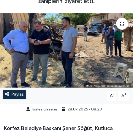
sahiplerini ziyaret etti.
Paylaş
-
+
A
A
Körfez Gazetesi
29.07.2025 - 08:23
Körfez Belediye Başkanı Şener Söğüt
, Kutluca