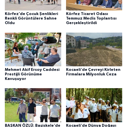
Körfez’de Çocuk Şenlikleri
Körfez Ticaret Odası
Renkli Görüntülere Sahne
Temmuz Meclis Toplantısı
Oldu
Gerçekleştirildi
Mehmet Akif Ersoy Caddesi
Kocaeli’de Çevreyi Kirleten
Prestijli Görünüme
Firmalara Milyonluk Ceza
Kavuşuyor
BAŞKAN ÖZLÜ: Başiskele’de
Kocaeli’de Dünya Doğayı