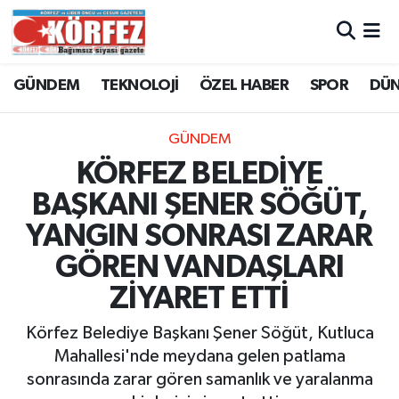
Hava Durumu
GÜNDEM
TEKNOLOJİ
ÖZEL HABER
SPOR
DÜ
Trafik Durumu
GÜNDEM
Süper Lig Puan Durumu ve Fikstür
KÖRFEZ BELEDİYE
BAŞKANI ŞENER SÖĞÜT,
Tüm Manşetler
YANGIN SONRASI ZARAR
Son Dakika Haberleri
GÖREN VANDAŞLARI
ZİYARET ETTİ
Haber Arşivi
Körfez Belediye Başkanı Şener Söğüt, Kutluca
Mahallesi'nde meydana gelen patlama
sonrasında zarar gören samanlık ve yaralanma