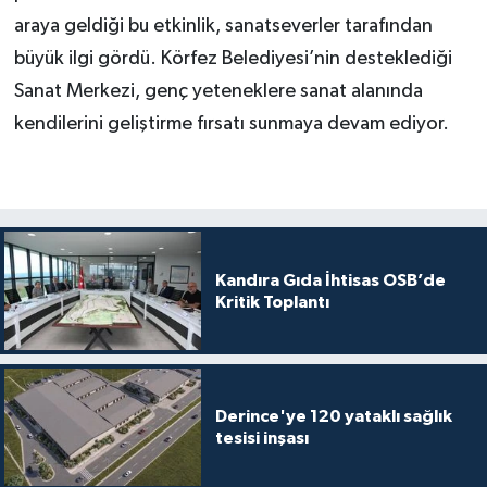
araya geldiği bu etkinlik, sanatseverler tarafından
büyük ilgi gördü. Körfez Belediyesi’nin desteklediği
Sanat Merkezi, genç yeteneklere sanat alanında
kendilerini geliştirme fırsatı sunmaya devam ediyor.
Kandıra Gıda İhtisas OSB’de
Kritik Toplantı
Derince'ye 120 yataklı sağlık
tesisi inşası