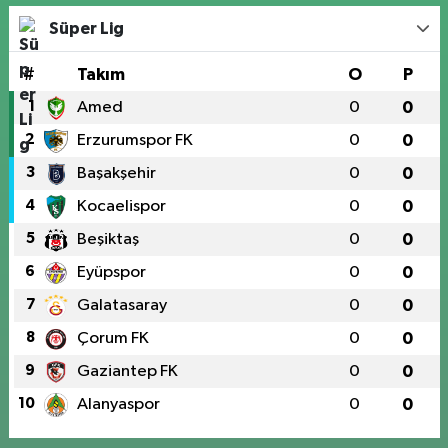
Süper Lig
#
Takım
O
P
1
Amed
0
0
2
Erzurumspor FK
0
0
3
Başakşehir
0
0
4
Kocaelispor
0
0
5
Beşiktaş
0
0
6
Eyüpspor
0
0
7
Galatasaray
0
0
8
Çorum FK
0
0
9
Gaziantep FK
0
0
10
Alanyaspor
0
0