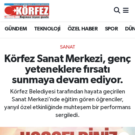
Hava Durumu
GÜNDEM
TEKNOLOJİ
ÖZEL HABER
SPOR
DÜ
Trafik Durumu
SANAT
Süper Lig Puan Durumu ve Fikstür
Körfez Sanat Merkezi, genç
yeteneklere fırsatı
Tüm Manşetler
sunmaya devam ediyor.
Son Dakika Haberleri
Körfez Belediyesi tarafından hayata geçirilen
Sanat Merkezi’nde eğitim gören öğrenciler,
Haber Arşivi
yarıyıl özel etkinliğinde muhteşem bir performans
sergiledi.