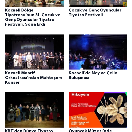
Kocaeli Bölge
Çocuk ve Genç Oyuncular
Tiyatrosu’nun 31. Çocuk ve
Tiyatro Festivali
Genç Oyuncular Tiyatro
Festivali, Sona Erdi
Kocaeli Maarif
Kocaeli’de Ney ve Çello
Orkestrası’ndan Muhteşem
Buluşması
Konser
KBT’den Dünya Tiyatro
Oyuncak Müzesi’nde