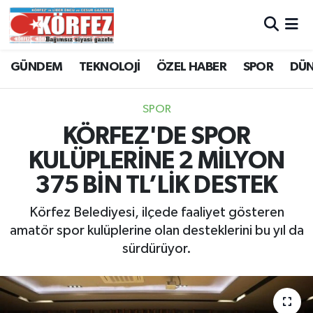
Hava Durumu
GÜNDEM
TEKNOLOJİ
ÖZEL HABER
SPOR
DÜ
Trafik Durumu
SPOR
Süper Lig Puan Durumu ve Fikstür
KÖRFEZ'DE SPOR
KULÜPLERİNE 2 MİLYON
Tüm Manşetler
375 BİN TL’LİK DESTEK
Son Dakika Haberleri
Körfez Belediyesi, ilçede faaliyet gösteren
amatör spor kulüplerine olan desteklerini bu yıl da
Haber Arşivi
sürdürüyor.