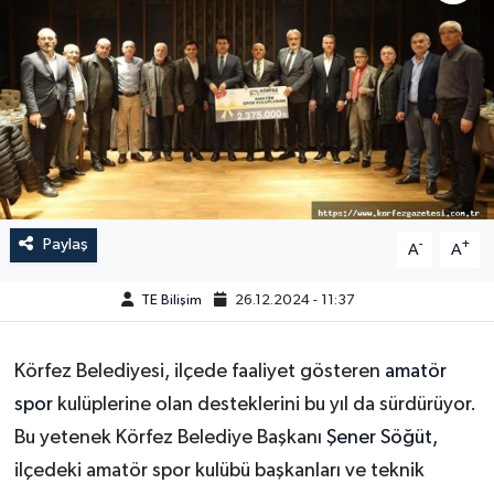
Paylaş
-
+
A
A
TE Bilişim
26.12.2024 - 11:37
Körfez Belediyesi, ilçede faaliyet gösteren
amatör
spor
kulüplerine olan desteklerini bu yıl da sürdürüyor.
Bu yetenek Körfez Belediye Başkanı
Şener Söğüt,
ilçedeki amatör spor kulübü başkanları ve teknik