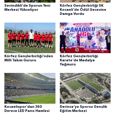
Sevindikli’de Sporun Yeni
Körfez Gençlerbirliği SK
Merkezi Yükseliyor
Kocaeli’de Ödül Gecesine
Damga Vurdu
Körfez Gençlerbirliği’nden
Körfez Gençlerbirliği
Milli Takım Gururu
Karate’de Madalya
Yağmuru
Kocaelispor’dan 360
Derince’ye Sporcu Gençlik
Derece LED Pano Hamlesi
Eğitim Merkezi