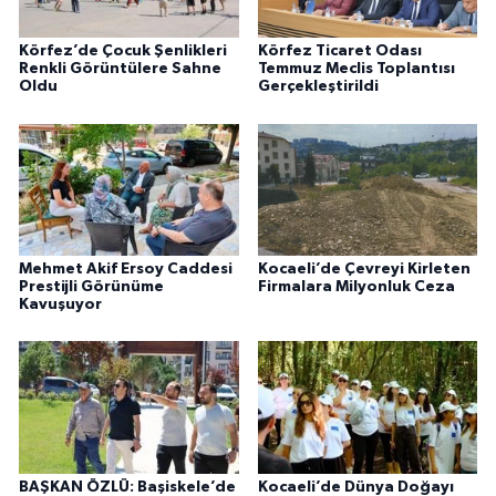
Körfez’de Çocuk Şenlikleri
Körfez Ticaret Odası
Renkli Görüntülere Sahne
Temmuz Meclis Toplantısı
Oldu
Gerçekleştirildi
Mehmet Akif Ersoy Caddesi
Kocaeli’de Çevreyi Kirleten
Prestijli Görünüme
Firmalara Milyonluk Ceza
Kavuşuyor
BAŞKAN ÖZLÜ: Başiskele’de
Kocaeli’de Dünya Doğayı