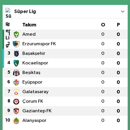
Süper Lig
#
Takım
O
P
1
Amed
0
0
2
Erzurumspor FK
0
0
3
Başakşehir
0
0
4
Kocaelispor
0
0
5
Beşiktaş
0
0
6
Eyüpspor
0
0
7
Galatasaray
0
0
8
Çorum FK
0
0
9
Gaziantep FK
0
0
10
Alanyaspor
0
0