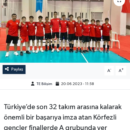
Paylaş
-
+
A
A
TE Bilişim
20.06.2023 - 11:58
Türkiye’de son 32 takım arasına kalarak
önemli bir başarıya imza atan Körfezli
gençler finallerde A grubunda yer