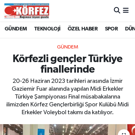
Hava Durumu
GÜNDEM
TEKNOLOJİ
ÖZEL HABER
SPOR
DÜ
Trafik Durumu
GÜNDEM
Süper Lig Puan Durumu ve Fikstür
Körfezli gençler Türkiye
finallerinde
Tüm Manşetler
20-26 Haziran 2023 tarihleri arasında İzmir
Son Dakika Haberleri
Gaziemir Fuar alanında yapılan Midi Erkekler
Türkiye Şampiyonası Final müsabakalarına
Haber Arşivi
ilimizden Körfez Gençlerbirliği Spor Kulübü Midi
Erkekler Voleybol takımı da katılıyor.