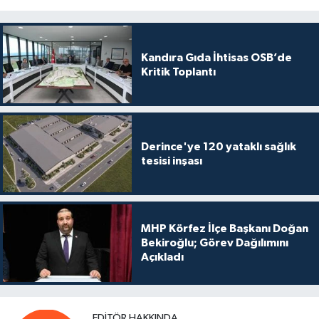
Kandıra Gıda İhtisas OSB’de
Kritik Toplantı
Derince'ye 120 yataklı sağlık
tesisi inşası
MHP Körfez İlçe Başkanı Doğan
Bekiroğlu; Görev Dağılımını
Açıkladı
EDITÖR HAKKINDA