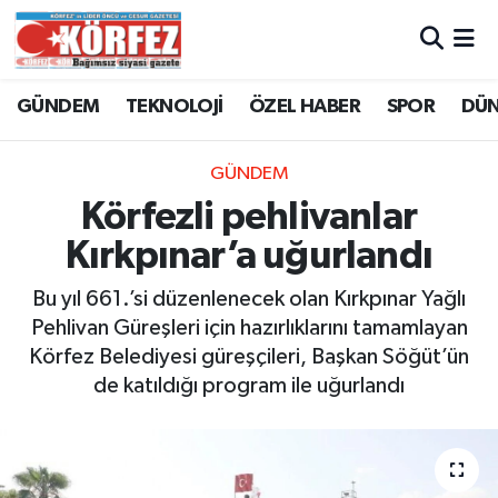
Hava Durumu
GÜNDEM
TEKNOLOJİ
ÖZEL HABER
SPOR
DÜ
Trafik Durumu
GÜNDEM
Süper Lig Puan Durumu ve Fikstür
Körfezli pehlivanlar
Kırkpınar’a uğurlandı
Tüm Manşetler
Bu yıl 661.’si düzenlenecek olan Kırkpınar Yağlı
Son Dakika Haberleri
Pehlivan Güreşleri için hazırlıklarını tamamlayan
Körfez Belediyesi güreşçileri, Başkan Söğüt’ün
Haber Arşivi
de katıldığı program ile uğurlandı