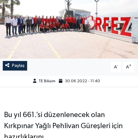
Paylaş
-
+
A
A
TE Bilişim
30.06.2022 - 11:40
Bu yıl 661.’si düzenlenecek olan
Kırkpınar Yağlı Pehlivan Güreşleri için
hazırlıklarını