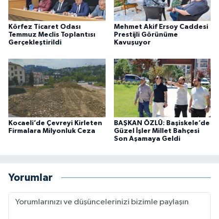
Körfez Ticaret Odası
Mehmet Akif Ersoy Caddesi
Temmuz Meclis Toplantısı
Prestijli Görünüme
Gerçekleştirildi
Kavuşuyor
Kocaeli’de Çevreyi Kirleten
BAŞKAN ÖZLÜ: Başiskele’de
Firmalara Milyonluk Ceza
Güzel İşler Millet Bahçesi
Son Aşamaya Geldi
Yorumlar