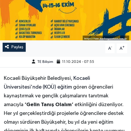
Paylaş
-
+
A
A
TE Bilişim
11.10.2024 - 07:55
Kocaeli Büyükşehir Belediyesi,
Kocaeli
Üniversitesi'nde (KOÜ) eğitim
gören öğrencileri
kaynaştırmak ve gençlik çalışmalarını tanıtmak
amacıyla
‘Gelin Tanış Olalım’
etkinliğini düzenliyor.
Her yıl gerçekleştirdiği projelerle öğrencilere destek
olmayı sürdüren Büyükşehir, bu yıl da yeni eğitim
döneminin ilk haftasında öğrencilerin kente uyumunu