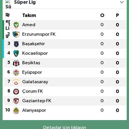
Süper Lig
#
Takım
O
P
1
Amed
0
0
2
Erzurumspor FK
0
0
3
Başakşehir
0
0
4
Kocaelispor
0
0
5
Beşiktaş
0
0
6
Eyüpspor
0
0
7
Galatasaray
0
0
8
Çorum FK
0
0
9
Gaziantep FK
0
0
10
Alanyaspor
0
0
Detaylar için tıklayın