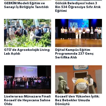
GEBKİM Modeli Eğitim ve
Gölcük Belediyesi’nden 3
Sanayi İş Birliğiyle Tanıtıldı
Bin 534 Öğrenciye Sıfır Atık
Eğitimi
GTÜ’de Agroekolojik Living
Dijital Kampüs Eğitim
Lab Açıldı
Programında 237 Genç
Sertifika Aldı
Liselerarası Münazara Finali
Kocaeli’den Yükselen İyilik:
Kocaeli’de Heyecana Sahne
Bez Bebekler Umuda
Oldu
Dönüştü