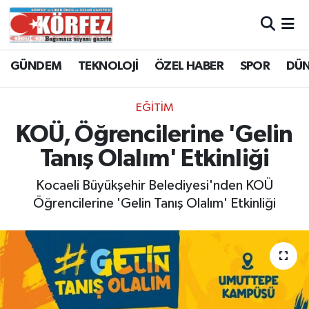
Hava Durumu
GÜNDEM
TEKNOLOJİ
ÖZEL HABER
SPOR
DÜ
Trafik Durumu
EĞİTİM
Süper Lig Puan Durumu ve Fikstür
KOÜ, Öğrencilerine 'Gelin
Tanış Olalım' Etkinliği
Tüm Manşetler
Kocaeli Büyükşehir Belediyesi'nden KOÜ
Son Dakika Haberleri
Öğrencilerine 'Gelin Tanış Olalım' Etkinliği
Haber Arşivi