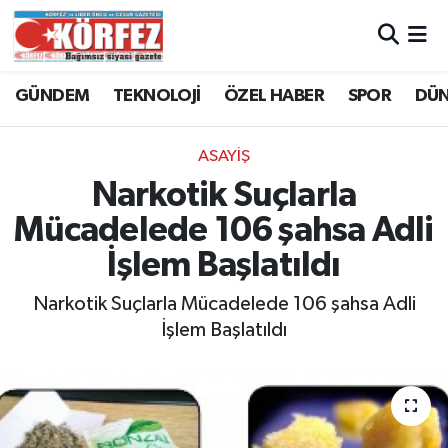
Hava Durumu
GÜNDEM
TEKNOLOJİ
ÖZEL HABER
SPOR
DÜ
Trafik Durumu
ASAYİŞ
Süper Lig Puan Durumu ve Fikstür
Narkotik Suçlarla
Mücadelede 106 şahsa Adli
Tüm Manşetler
İşlem Başlatıldı
Son Dakika Haberleri
Narkotik Suçlarla Mücadelede 106 şahsa Adli
İşlem Başlatıldı
Haber Arşivi