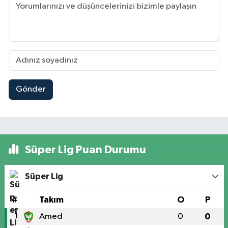
Gönder
Süper Lig Puan Durumu
Süper Lig
#
Takım
O
P
1
Amed
0
0