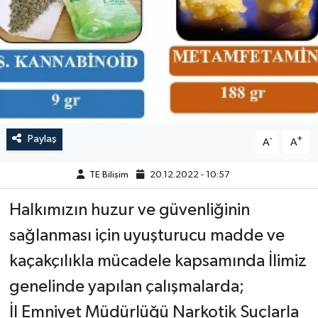
Paylaş
-
+
A
A
TE Bilişim
20.12.2022 - 10:57
Halkımızın huzur ve güvenliğinin
sağlanması için uyuşturucu madde ve
kaçakçılıkla mücadele kapsamında İlimiz
genelinde yapılan çalışmalarda;
İl Emniyet Müdürlüğü Narkotik Suçlarla