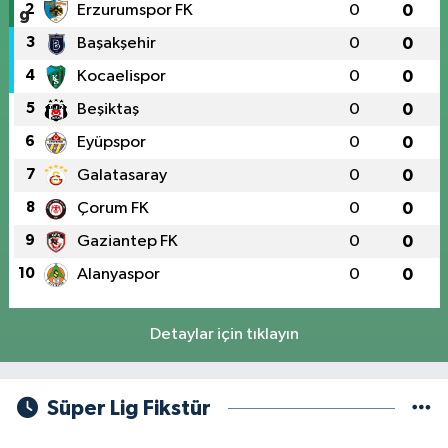
2
Erzurumspor FK
0
0
3
Başakşehir
0
0
4
Kocaelispor
0
0
5
Beşiktaş
0
0
6
Eyüpspor
0
0
7
Galatasaray
0
0
8
Çorum FK
0
0
9
Gaziantep FK
0
0
10
Alanyaspor
0
0
Detaylar için tıklayın
Süper Lig Fikstür