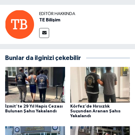
EDITÖR HAKKINDA
TE Bilişim
Bunlar da ilginizi çekebilir
İzmit’te 29 Yıl Hapis Cezası
Körfez’de Hırsızlık
Bulunan Şahıs Yakalandı
Suçundan Aranan Şahıs
Yakalandı