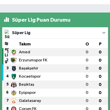
Süper Lig Puan Durumu
Süper Lig
#
Takım
O
P
1
Amed
0
0
2
Erzurumspor FK
0
0
3
Başakşehir
0
0
4
Kocaelispor
0
0
5
Beşiktaş
0
0
6
Eyüpspor
0
0
7
Galatasaray
0
0
8
Çorum FK
0
0