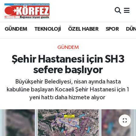
Hava Durumu
GÜNDEM
TEKNOLOJİ
ÖZEL HABER
SPOR
DÜ
Trafik Durumu
GÜNDEM
Süper Lig Puan Durumu ve Fikstür
Şehir Hastanesi için SH3
sefere başlıyor
Tüm Manşetler
Büyükşehir Belediyesi, nisan ayında hasta
Son Dakika Haberleri
kabulüne başlayan Kocaeli Şehir Hastanesi için 1
yeni hattı daha hizmete alıyor
Haber Arşivi