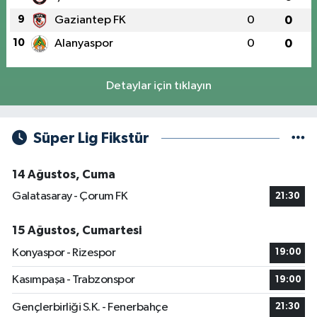
9
Gaziantep FK
0
0
10
Alanyaspor
0
0
Detaylar için tıklayın
Süper Lig Fikstür
14 Ağustos, Cuma
Galatasaray - Çorum FK
21:30
15 Ağustos, Cumartesi
Konyaspor - Rizespor
19:00
Kasımpaşa - Trabzonspor
19:00
Gençlerbirliği S.K. - Fenerbahçe
21:30