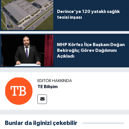
Derince'ye 120 yataklı sağlık
tesisi inşası
MHP Körfez İlçe Başkanı Doğan
Bekiroğlu; Görev Dağılımını
Açıkladı
EDITÖR HAKKINDA
TE Bilişim
Bunlar da ilginizi çekebilir