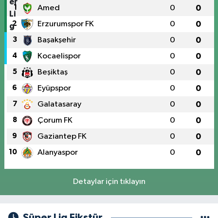
1
Amed
0
0
2
Erzurumspor FK
0
0
3
Başakşehir
0
0
4
Kocaelispor
0
0
5
Beşiktaş
0
0
6
Eyüpspor
0
0
7
Galatasaray
0
0
8
Çorum FK
0
0
9
Gaziantep FK
0
0
10
Alanyaspor
0
0
Detaylar için tıklayın
Süper Lig Fikstür