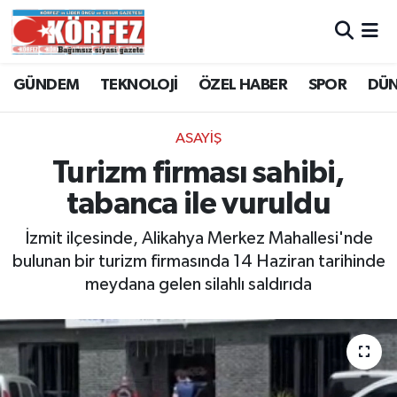
Hava Durumu
GÜNDEM
TEKNOLOJİ
ÖZEL HABER
SPOR
DÜ
Trafik Durumu
ASAYİŞ
Süper Lig Puan Durumu ve Fikstür
Turizm firması sahibi,
tabanca ile vuruldu
Tüm Manşetler
İzmit ilçesinde, Alikahya Merkez Mahallesi'nde
Son Dakika Haberleri
bulunan bir turizm firmasında 14 Haziran tarihinde
meydana gelen silahlı saldırıda
Haber Arşivi