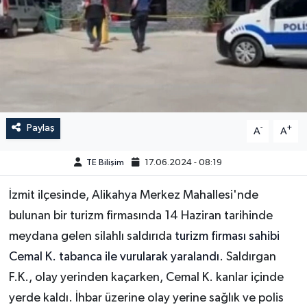
Paylaş
-
+
A
A
TE Bilişim
17.06.2024 - 08:19
İzmit ilçesinde, Alikahya Merkez Mahallesi'nde
bulunan bir turizm firmasında 14 Haziran tarihinde
meydana gelen silahlı saldırıda
turizm firması sahibi
Cemal K. tabanca ile vurularak yaralandı
. Saldırgan
F.K., olay yerinden kaçarken, Cemal K. kanlar içinde
yerde kaldı. İhbar üzerine olay yerine sağlık ve polis