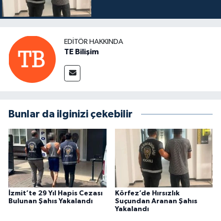
EDITÖR HAKKINDA
TE Bilişim
Bunlar da ilginizi çekebilir
İzmit’te 29 Yıl Hapis Cezası
Körfez’de Hırsızlık
Bulunan Şahıs Yakalandı
Suçundan Aranan Şahıs
Yakalandı