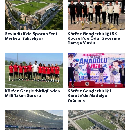
Sevindikli’de Sporun Yeni
Körfez Gençlerbirliği SK
Merkezi Yükseliyor
Kocaeli’de Ödül Gecesine
Damga Vurdu
Körfez Gençlerbirliği’nden
Körfez Gençlerbirliği
Milli Takım Gururu
Karate’de Madalya
Yağmuru