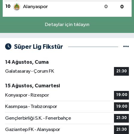
10
Alanyaspor
0
0
Detaylar için tıklayın
Süper Lig Fikstür
14 Ağustos, Cuma
Galatasaray - Çorum FK
21:30
15 Ağustos, Cumartesi
Konyaspor - Rizespor
19:00
Kasımpaşa - Trabzonspor
19:00
Gençlerbirliği S.K. - Fenerbahçe
21:30
Gaziantep FK - Alanyaspor
21:30