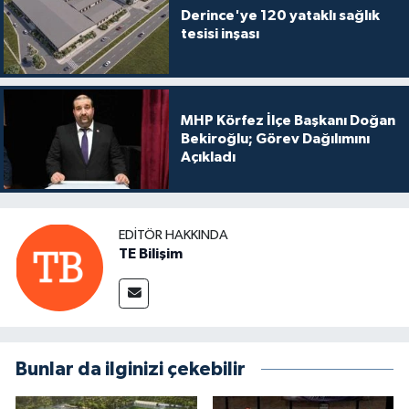
Derince'ye 120 yataklı sağlık
tesisi inşası
MHP Körfez İlçe Başkanı Doğan
Bekiroğlu; Görev Dağılımını
Açıkladı
EDITÖR HAKKINDA
TE Bilişim
Bunlar da ilginizi çekebilir