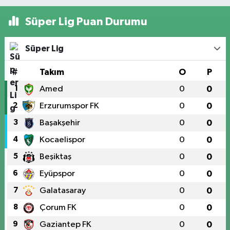
Süper Lig Puan Durumu
Süper Lig
#
Takım
O
P
1
Amed
0
0
2
Erzurumspor FK
0
0
3
Başakşehir
0
0
4
Kocaelispor
0
0
5
Beşiktaş
0
0
6
Eyüpspor
0
0
7
Galatasaray
0
0
8
Çorum FK
0
0
9
Gaziantep FK
0
0