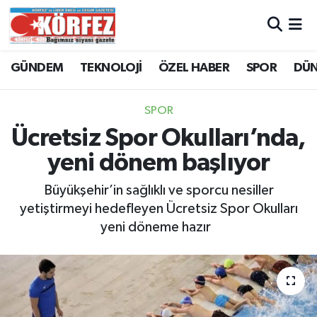
Hava Durumu
GÜNDEM
TEKNOLOJİ
ÖZEL HABER
SPOR
DÜ
Trafik Durumu
SPOR
Süper Lig Puan Durumu ve Fikstür
Ücretsiz Spor Okulları’nda,
yeni dönem başlıyor
Tüm Manşetler
Büyükşehir’in sağlıklı ve sporcu nesiller
Son Dakika Haberleri
yetiştirmeyi hedefleyen Ücretsiz Spor Okulları
yeni döneme hazır
Haber Arşivi