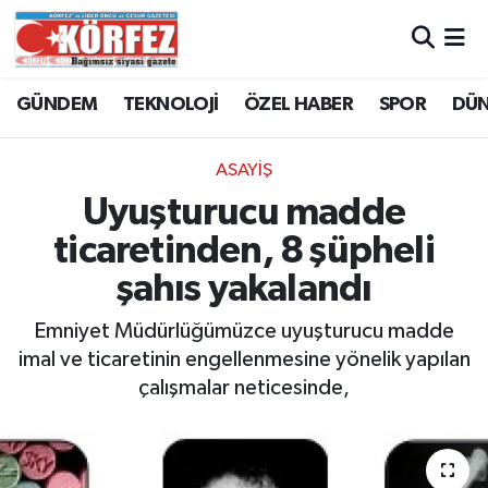
Hava Durumu
GÜNDEM
TEKNOLOJİ
ÖZEL HABER
SPOR
DÜ
Trafik Durumu
ASAYİŞ
Süper Lig Puan Durumu ve Fikstür
Uyuşturucu madde
ticaretinden, 8 şüpheli
Tüm Manşetler
şahıs yakalandı
Son Dakika Haberleri
Emniyet Müdürlüğümüzce uyuşturucu madde
imal ve ticaretinin engellenmesine yönelik yapılan
Haber Arşivi
çalışmalar neticesinde,