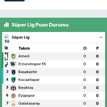
Süper Lig Puan Durumu
Süper Lig
#
Takım
O
P
1
Amed
0
0
2
Erzurumspor FK
0
0
3
Başakşehir
0
0
4
Kocaelispor
0
0
5
Beşiktaş
0
0
6
Eyüpspor
0
0
7
Galatasaray
0
0