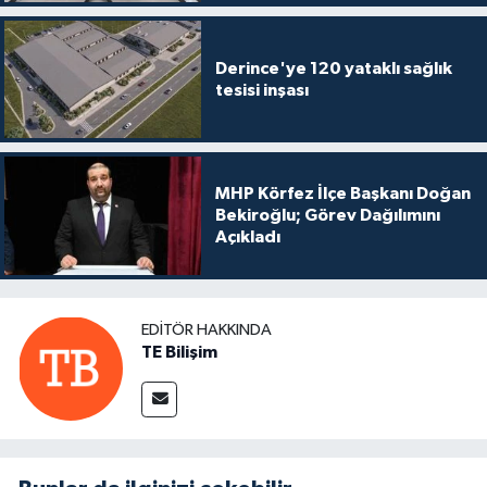
Derince'ye 120 yataklı sağlık
tesisi inşası
MHP Körfez İlçe Başkanı Doğan
Bekiroğlu; Görev Dağılımını
Açıkladı
EDITÖR HAKKINDA
TE Bilişim