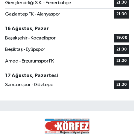
Gençlerbirliği S.K. - Fenerbahçe
21:30
Gaziantep FK - Alanyaspor
21:30
16 Ağustos, Pazar
Başakşehir - Kocaelispor
19:00
Beşiktaş - Eyüpspor
21:30
Amed - Erzurumspor FK
21:30
17 Ağustos, Pazartesi
Samsunspor - Göztepe
21:30