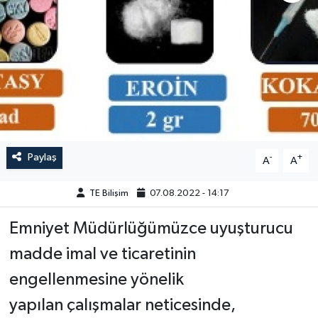
Paylaş
-
+
A
A
TE Bilişim
07.08.2022 - 14:17
Emniyet Müdürlüğümüzce uyuşturucu
madde imal ve ticaretinin
engellenmesine yönelik
yapılan çalışmalar neticesinde,