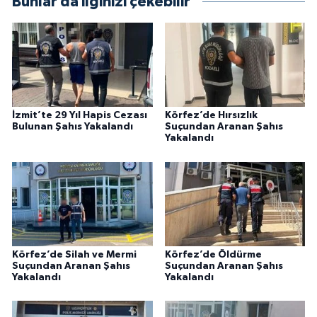
Bunlar da ilginizi çekebilir
İzmit’te 29 Yıl Hapis Cezası
Körfez’de Hırsızlık
Bulunan Şahıs Yakalandı
Suçundan Aranan Şahıs
Yakalandı
Körfez’de Silah ve Mermi
Körfez’de Öldürme
Suçundan Aranan Şahıs
Suçundan Aranan Şahıs
Yakalandı
Yakalandı