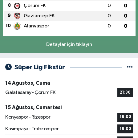
8
Çorum FK
0
0
9
Gaziantep FK
0
0
10
Alanyaspor
0
0
Detaylar için tıklayın
Süper Lig Fikstür
14 Ağustos, Cuma
Galatasaray - Çorum FK
21:30
15 Ağustos, Cumartesi
Konyaspor - Rizespor
19:00
Kasımpaşa - Trabzonspor
19:00