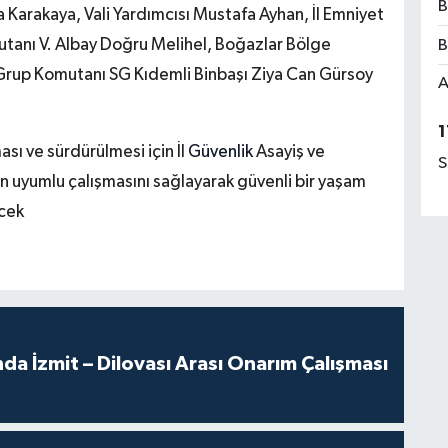
B
Karakaya, Vali Yardımcısı Mustafa Ayhan, İl Emniyet
tanı V. Albay Doğru Melihel, Boğazlar Bölge
B
Grup Komutanı SG Kıdemli Binbaşı Ziya Can Gürsoy
A
1
sı ve sürdürülmesi için İl
Güvenlik
Asayiş ve
S
in uyumlu çalışmasını sağlayarak güvenli bir yaşam
cek
a İzmit – Dilovası Arası Onarım Çalışması