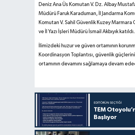
Deniz Ana Üs Komutan V. Dz. Albay Mustafa 
Müdürü Faruk Karaduman, İl Jandarma Komu
Komutan V. Sahil Güvenlik Kuzey Marmara 
ve İl Yazı İşleri Müdürü İsmail Akbıyık katıldı.
İlimizdeki huzur ve güven ortamının korunma
Koordinasyon Toplantısı, güvenlik güçlerin
ortamının devamını sağlamaya devam ede
EDITÖRÜN SEÇTIĞI
TEM Otoyolu’nd
Başlıyor