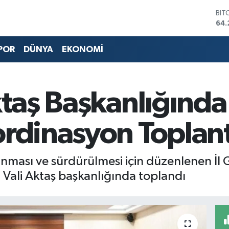
BIT
64.
DO
47,
EU
POR
DÜNYA
EKONOMİ
55
STE
64,
GRA
ktaş Başkanlığında
651
BİS
13.
rdinasyon Toplant
ması ve sürdürülmesi için düzenlenen İl G
Vali Aktaş başkanlığında toplandı