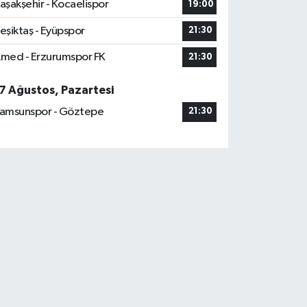
aşakşehir - Kocaelispor
19:00
eşiktaş - Eyüpspor
21:30
med - Erzurumspor FK
21:30
7 Ağustos, Pazartesi
amsunspor - Göztepe
21:30