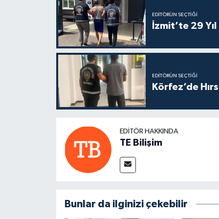
EDITÖRÜN SEÇTIĞI
İzmit’te 29 Yı
EDITÖRÜN SEÇTIĞI
Körfez’de Hırs
EDITÖR HAKKINDA
TE Bilişim
Bunlar da ilginizi çekebilir