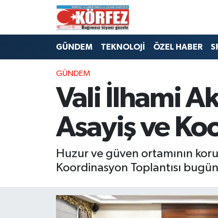
Hava Durumu
GÜNDEM
TEKNOLOJİ
ÖZEL HABER
S
Trafik Durumu
GÜNDEM
Süper Lig Puan Durumu ve Fikstür
Vali İlhami A
Tüm Manşetler
Asayiş ve Koo
Son Dakika Haberleri
Huzur ve güven ortamının korun
Haber Arşivi
Koordinasyon Toplantısı bugün 