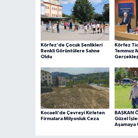
Körfez’de Çocuk Şenlikleri
Körfez Ti
Renkli Görüntülere Sahne
Temmuz Me
Oldu
Gerçekleşt
Kocaeli’de Çevreyi Kirleten
BAŞKAN Ö
Firmalara Milyonluk Ceza
Güzel İşle
Aşamaya 