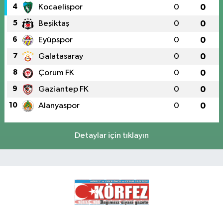
4
Kocaelispor
0
0
5
Beşiktaş
0
0
6
Eyüpspor
0
0
7
Galatasaray
0
0
8
Çorum FK
0
0
9
Gaziantep FK
0
0
10
Alanyaspor
0
0
Detaylar için tıklayın