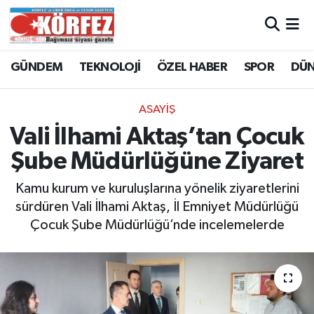
Hava Durumu
GÜNDEM
TEKNOLOJİ
ÖZEL HABER
SPOR
DÜ
Trafik Durumu
ASAYİŞ
Süper Lig Puan Durumu ve Fikstür
Vali İlhami Aktaş’tan Çocuk
Şube Müdürlüğüne Ziyaret
Tüm Manşetler
Kamu kurum ve kuruluşlarına yönelik ziyaretlerini
Son Dakika Haberleri
sürdüren Vali İlhami Aktaş, İl Emniyet Müdürlüğü
Çocuk Şube Müdürlüğü’nde incelemelerde
Haber Arşivi