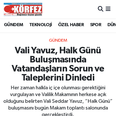
Hava Durumu
GÜNDEM
TEKNOLOJİ
ÖZEL HABER
SPOR
DÜ
Trafik Durumu
GÜNDEM
Süper Lig Puan Durumu ve Fikstür
Vali Yavuz, Halk Günü
Buluşmasında
Tüm Manşetler
Vatandaşların Sorun ve
Son Dakika Haberleri
Taleplerini Dinledi
Haber Arşivi
Her zaman halkla iç içe olunması gerektiğini
vurgulayan ve Valilik Makamının herkese açık
olduğunu belirten Vali Seddar Yavuz, “Halk Günü”
buluşmasını bugün Makam toplantı salonunda
gerçekleştirdi.