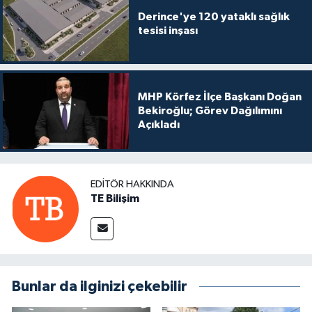
Derince'ye 120 yataklı sağlık
tesisi inşası
MHP Körfez İlçe Başkanı Doğan
Bekiroğlu; Görev Dağılımını
Açıkladı
EDITÖR HAKKINDA
TE Bilişim
Bunlar da ilginizi çekebilir