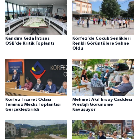
Kandıra Gıda İhtisas
Körfez’de Çocuk Şenlikleri
OSB’de Kritik Toplantı
Renkli Görüntülere Sahne
Oldu
Körfez Ticaret Odası
Mehmet Akif Ersoy Caddesi
Temmuz Meclis Toplantısı
Prestijli Görünüme
Gerçekleştirildi
Kavuşuyor