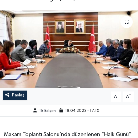
Paylaş
-
+
A
A
TE Bilişim
18.04.2023 - 17:10
Makam Toplantı Salonu’nda düzenlenen “Halk Günü”