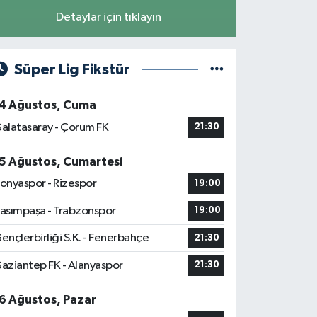
Detaylar için tıklayın
Süper Lig Fikstür
4 Ağustos, Cuma
alatasaray - Çorum FK
21:30
5 Ağustos, Cumartesi
onyaspor - Rizespor
19:00
asımpaşa - Trabzonspor
19:00
ençlerbirliği S.K. - Fenerbahçe
21:30
aziantep FK - Alanyaspor
21:30
6 Ağustos, Pazar