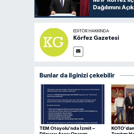
MHP Körfez İl
Dağılımını Açık
EDITÖR HAKKINDA
Körfez Gazetesi
Bunlar da ilginizi çekebilir
TEM Otoyolu’nda İzmit –
KOTO’dan 
Dilovası Arası Onarım
Tanıtım H