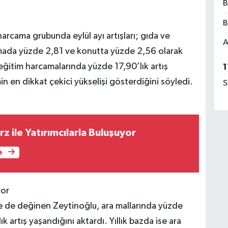
B
B
arcama grubunda eylül ayı artışları; gıda ve
A
rmada yüzde 2,81 ve konutta yüzde 2,56 olarak
e eğitim harcamalarında yüzde 17,90’lık artış
1
n en dikkat çekici yükselişi gösterdiğini söyledi.
S
z ile Yatırımcılarla Buluşuyor
e
yor
re de değinen Zeytinoğlu, ara mallarında yüzde
 artış yaşandığını aktardı. Yıllık bazda ise ara