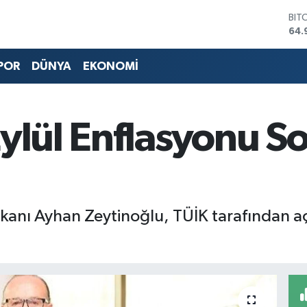
BIT
64.
DO
47,
POR
DÜNYA
EKONOMİ
EU
55,
STE
64,
ylül Enflasyonu S
GRA
666
BİS
13.
kanı Ayhan Zeytinoğlu, TÜİK tarafından aç