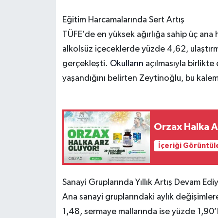
Eğitim Harcamalarında Sert Artış
TÜFE’de en yüksek ağırlığa sahip üç ana h
alkolsüz içeceklerde yüzde 4,62, ulaştı
gerçekleşti.
Okulların
açılmasıyla birlikt
yaşandığını belirten Zeytinoğlu, bu kalemi
Orzax Halka Ar
İçeriği Görüntül
Sanayi Gruplarında Yıllık Artış Devam Edi
Ana sanayi gruplarındaki aylık değişimle
1,48, sermaye mallarında ise yüzde 1,90’lık