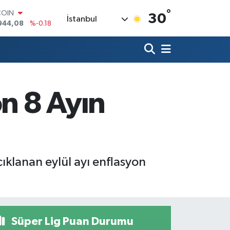
°
COIN
30
İstanbul
944,08
%-0.18
LAR
7436
%0.18
RO
2510
%0.32
RLİN
4811
%0.38
on 8 Ayın
M ALTIN
0.55
%0.03
T100
779
%-14
ıklanan eylül ayı enflasyon
Süper Lig Puan Durumu