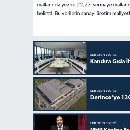
mallarında yüzde 22,27, sermaye malları
belirtti. Bu verilerin
sanayi
üretim maliyetl
EDITÖRÜN SEÇTIĞI
Kandıra Gıda İ
EDITÖRÜN SEÇTIĞI
Derince'ye 120 
EDITÖRÜN SEÇTIĞI