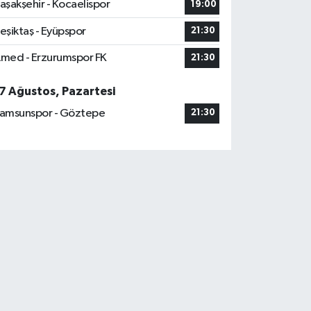
aşakşehir - Kocaelispor
19:00
eşiktaş - Eyüpspor
21:30
med - Erzurumspor FK
21:30
7 Ağustos, Pazartesi
amsunspor - Göztepe
21:30