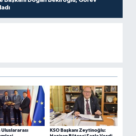
çe Başkanı Doğan Bekiroğlu; Görev
ladı
Uluslararası
KSO Başkanı Zeytinoğlu:
amlesi
Haziran Bütçesi Fazla Verdi