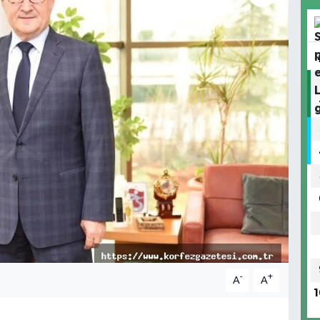
-
+
A
A
1