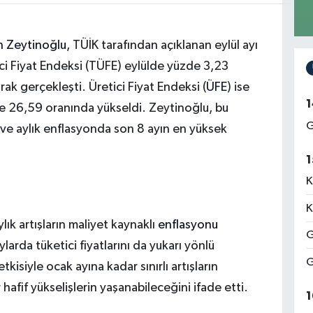
n Zeytinoğlu,
TÜİK tarafından açıklanan eylül ayı
ici Fiyat Endeksi (TÜFE) eylülde yüzde 3,23
rak gerçekleşti. Üretici Fiyat Endeksi (
ÜFE
) ise
1
de 26,59 oranında yükseldi. Zeytinoğlu, bu
G
 ve aylık enflasyonda son 8 ayın en yüksek
1
K
K
lık artışların maliyet kaynaklı
enflasyonu
G
larda tüketici fiyatlarını da yukarı yönlü
G
kisiyle ocak ayına kadar sınırlı artışların
hafif yükselişlerin yaşanabileceğini ifade etti.
1