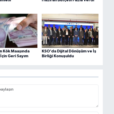
in Kök Maaşında
KSO’da Dijital Dönüşüm ve İş
 İçin Geri Sayım
Birliği Konuşuldu