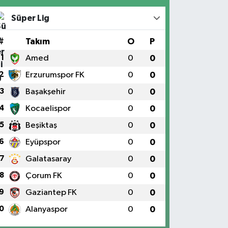
Süper Lig
#
Takım
O
P
1
Amed
0
0
2
Erzurumspor FK
0
0
3
Başakşehir
0
0
4
Kocaelispor
0
0
5
Beşiktaş
0
0
6
Eyüpspor
0
0
7
Galatasaray
0
0
8
Çorum FK
0
0
9
Gaziantep FK
0
0
0
Alanyaspor
0
0