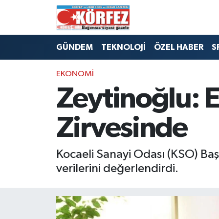
Hava Durumu
GÜNDEM
TEKNOLOJİ
ÖZEL HABER
S
Trafik Durumu
EKONOMİ
Süper Lig Puan Durumu ve Fikstür
Zeytinoğlu: E
Tüm Manşetler
Zirvesinde
Son Dakika Haberleri
Kocaeli Sanayi Odası (KSO) Baş
Haber Arşivi
verilerini değerlendirdi.