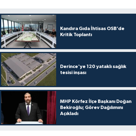
Kandıra Gıda İhtisas OSB’de
Kritik Toplantı
Derince'ye 120 yataklı sağlık
tesisi inşası
MHP Körfez İlçe Başkanı Doğan
Bekiroğlu; Görev Dağılımını
Açıkladı