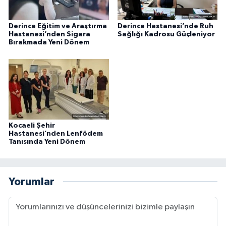
Derince Eğitim ve Araştırma
Derince Hastanesi’nde Ruh
Hastanesi’nden Sigara
Sağlığı Kadrosu Güçleniyor
Bırakmada Yeni Dönem
Kocaeli Şehir
Hastanesi’nden Lenfödem
Tanısında Yeni Dönem
Yorumlar