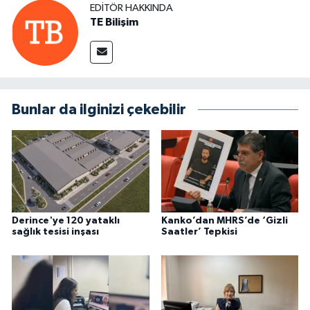
EDITÖR HAKKINDA
TE Bilişim
Bunlar da ilginizi çekebilir
Derince'ye 120 yataklı
Kanko’dan MHRS’de ‘Gizli
sağlık tesisi inşası
Saatler’ Tepkisi