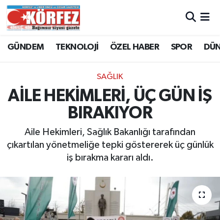
Hava Durumu
GÜNDEM
TEKNOLOJİ
ÖZEL HABER
SPOR
DÜ
Trafik Durumu
SAĞLIK
Süper Lig Puan Durumu ve Fikstür
AİLE HEKİMLERİ, ÜÇ GÜN İŞ
BIRAKIYOR
Tüm Manşetler
Aile Hekimleri, Sağlık Bakanlığı tarafından
Son Dakika Haberleri
çıkartılan yönetmeliğe tepki göstererek üç günlük
iş bırakma kararı aldı.
Haber Arşivi