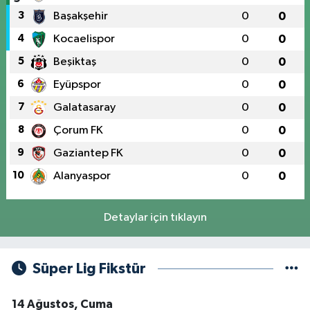
3
Başakşehir
0
0
4
Kocaelispor
0
0
5
Beşiktaş
0
0
6
Eyüpspor
0
0
7
Galatasaray
0
0
8
Çorum FK
0
0
9
Gaziantep FK
0
0
10
Alanyaspor
0
0
Detaylar için tıklayın
Süper Lig Fikstür
14 Ağustos, Cuma