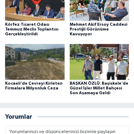
Körfez Ticaret Odası
Mehmet Akif Ersoy Caddesi
Temmuz Meclis Toplantısı
Prestijli Görünüme
Gerçekleştirildi
Kavuşuyor
Kocaeli’de Çevreyi Kirleten
BAŞKAN ÖZLÜ: Başiskele’de
Firmalara Milyonluk Ceza
Güzel İşler Millet Bahçesi
Son Aşamaya Geldi
Yorumlar