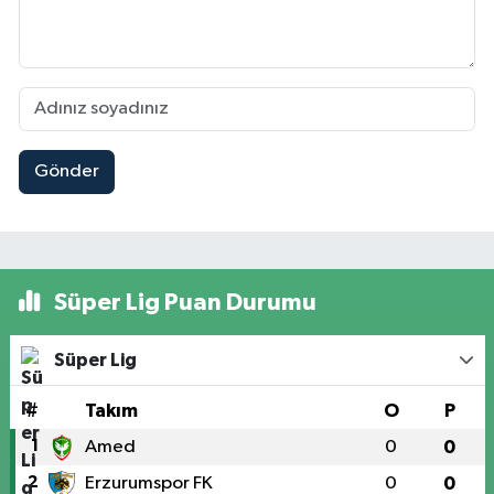
Gönder
Süper Lig Puan Durumu
Süper Lig
#
Takım
O
P
1
Amed
0
0
2
Erzurumspor FK
0
0