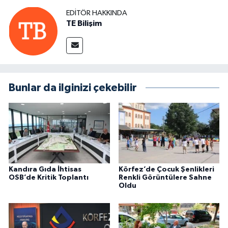
EDITÖR HAKKINDA
TE Bilişim
Bunlar da ilginizi çekebilir
Kandıra Gıda İhtisas
Körfez’de Çocuk Şenlikleri
OSB’de Kritik Toplantı
Renkli Görüntülere Sahne
Oldu