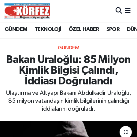
Hava Durumu
GÜNDEM
TEKNOLOJİ
ÖZEL HABER
SPOR
DÜ
Trafik Durumu
GÜNDEM
Süper Lig Puan Durumu ve Fikstür
Bakan Uraloğlu: 85 Milyon
Kimlik Bilgisi Çalındı,
Tüm Manşetler
İddiası Doğrulandı
Son Dakika Haberleri
Ulaştırma ve Altyapı Bakanı Abdulkadir Uraloğlu,
85 milyon vatandaşın kimlik bilgilerinin çalındığı
Haber Arşivi
iddialarını doğruladı.