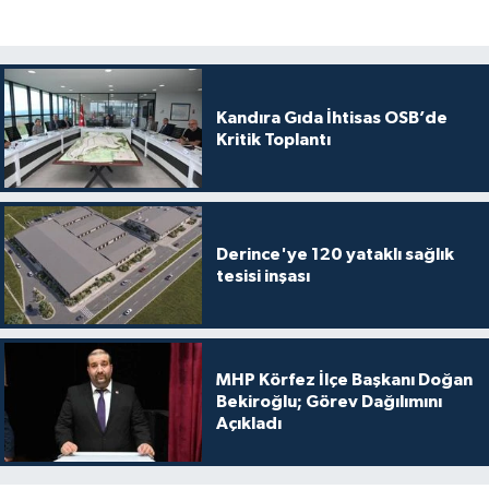
Kandıra Gıda İhtisas OSB’de
Kritik Toplantı
Derince'ye 120 yataklı sağlık
tesisi inşası
MHP Körfez İlçe Başkanı Doğan
Bekiroğlu; Görev Dağılımını
Açıkladı