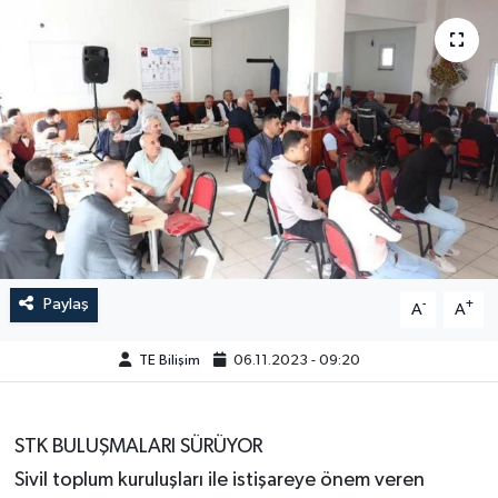
Paylaş
-
+
A
A
TE Bilişim
06.11.2023 - 09:20
STK BULUŞMALARI SÜRÜYOR
Sivil toplum kuruluşları ile istişareye önem veren