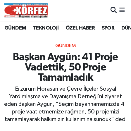
Hava Durumu
GÜNDEM
TEKNOLOJİ
ÖZEL HABER
SPOR
DÜ
Trafik Durumu
GÜNDEM
Süper Lig Puan Durumu ve Fikstür
Başkan Aygün: 41 Proje
Vadettik, 50 Proje
Tüm Manşetler
Tamamladık
Son Dakika Haberleri
Erzurum Horasan ve Çevre İlçeler Sosyal
Yardımlaşma ve Dayanışma Derneği’ni ziyaret
Haber Arşivi
eden Başkan Aygün, “Seçim beyannamemizde 41
proje vaat etmemize rağmen, 50 projemizi
tamamlayarak halkımızın kullanımına sunduk” dedi