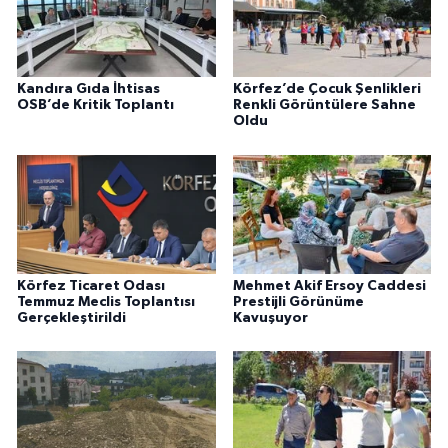
Kandıra Gıda İhtisas
Körfez’de Çocuk Şenlikleri
OSB’de Kritik Toplantı
Renkli Görüntülere Sahne
Oldu
Körfez Ticaret Odası
Mehmet Akif Ersoy Caddesi
Temmuz Meclis Toplantısı
Prestijli Görünüme
Gerçekleştirildi
Kavuşuyor