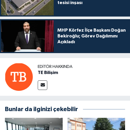
tesisi inşası
MHP Körfez İlçe Başkanı Doğan
Bekiroğlu; Görev Dağılımını
Açıkladı
EDITÖR HAKKINDA
TE Bilişim
Bunlar da ilginizi çekebilir