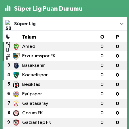
Süper Lig Puan Durumu
Süper Lig
#
Takım
O
P
1
Amed
0
0
2
Erzurumspor FK
0
0
3
Başakşehir
0
0
4
Kocaelispor
0
0
5
Beşiktaş
0
0
6
Eyüpspor
0
0
7
Galatasaray
0
0
8
Çorum FK
0
0
9
Gaziantep FK
0
0