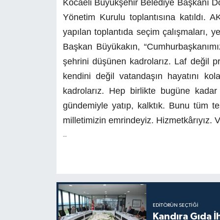
Kocaeli Büyükşehir Belediye Başkanı Doç
Yönetim Kurulu toplantısına katıldı. A
yapılan toplantıda seçim çalışmaları, ye
Başkan Büyükakın, “Cumhurbaşkanımızın 
şehrini düşünen kadrolarız. Laf değil 
kendini değil vatandaşın hayatını kola
kadrolarız. Hep birlikte bugüne kadar 
gündemiyle yatıp, kalktık. Bunu tüm teşk
milletimizin emrindeyiz. Hizmetkârıyız. Ve
--
EDITÖRÜN SEÇTIĞI
Kandıra Gıda İ