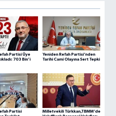
efah Partisi Üye
Yeniden Refah Partisi’nden
çıkladı: 703 Bin’i
Tarihi Cami Olayına Sert Tepki
efah Partisi
Milletvekili Türkkan,TBMM’de