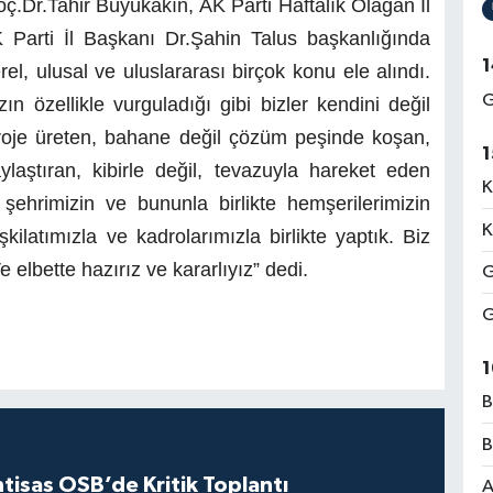
.Dr.Tahir Büyükakın, AK Parti Haftalık Olağan İl
K Parti İl Başkanı Dr.Şahin Talus başkanlığında
1
rel, ulusal ve uluslararası birçok konu ele alındı.
G
özellikle vurguladığı gibi bizler kendini değil
proje üreten, bahane değil çözüm peşinde koşan,
1
ylaştıran, kibirle değil, tevazuyla hareket eden
K
şehrimizin ve bununla birlikte hemşerilerimizin
K
ilatımızla ve kadrolarımızla birlikte yaptık. Biz
 elbette hazırız ve kararlıyız” dedi.
G
G
1
B
B
htisas OSB’de Kritik Toplantı
A