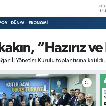
BIT
64.
DO
47,
POR
DÜNYA
EKONOMİ
EU
55,
STE
64,
kın, “Hazırız ve 
GRA
657
BİS
13.
ğan İl Yönetim Kurulu toplantısına katıld