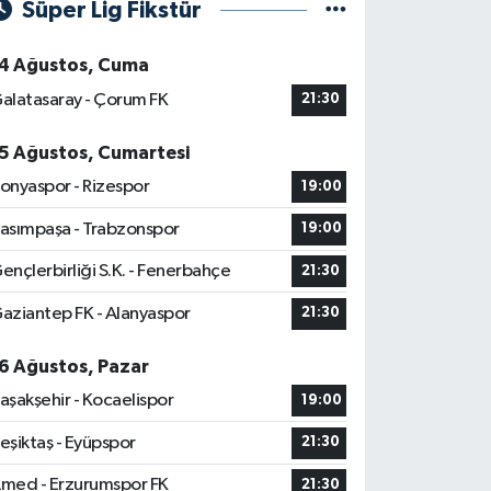
Süper Lig Fikstür
4 Ağustos, Cuma
alatasaray - Çorum FK
21:30
5 Ağustos, Cumartesi
onyaspor - Rizespor
19:00
asımpaşa - Trabzonspor
19:00
ençlerbirliği S.K. - Fenerbahçe
21:30
aziantep FK - Alanyaspor
21:30
6 Ağustos, Pazar
aşakşehir - Kocaelispor
19:00
eşiktaş - Eyüpspor
21:30
med - Erzurumspor FK
21:30