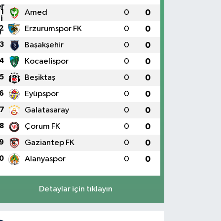
1
Amed
0
0
2
Erzurumspor FK
0
0
3
Başakşehir
0
0
4
Kocaelispor
0
0
5
Beşiktaş
0
0
6
Eyüpspor
0
0
7
Galatasaray
0
0
8
Çorum FK
0
0
9
Gaziantep FK
0
0
0
Alanyaspor
0
0
Detaylar için tıklayın