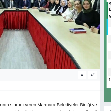
-
+
A
A
1
ının startını veren Marmara Belediyeler Birliği ve