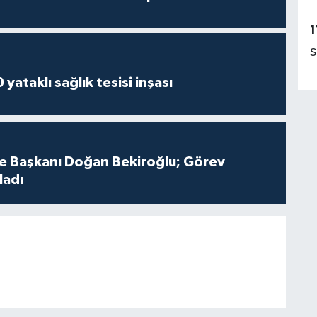
1
S
yataklı sağlık tesisi inşası
çe Başkanı Doğan Bekiroğlu; Görev
ladı