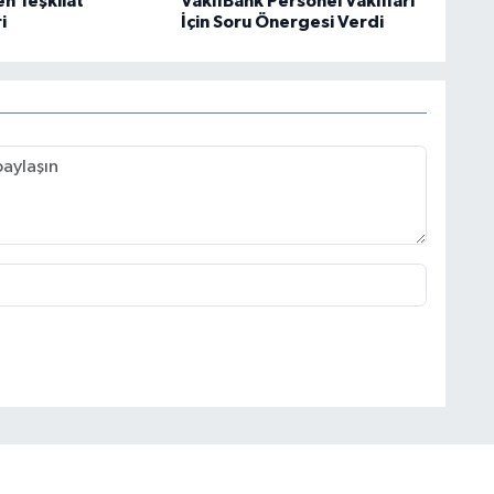
n Teşkilat
VakıfBank Personel Vakıfları
i
İçin Soru Önergesi Verdi