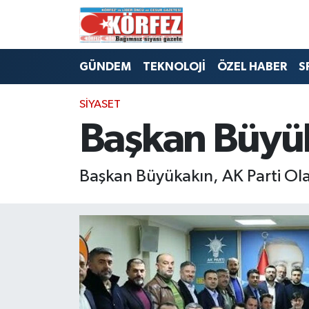
Hava Durumu
GÜNDEM
TEKNOLOJİ
ÖZEL HABER
S
Trafik Durumu
SİYASET
Süper Lig Puan Durumu ve Fikstür
Başkan Büyüka
Tüm Manşetler
Başkan Büyükakın, AK Parti Ola
Son Dakika Haberleri
Haber Arşivi