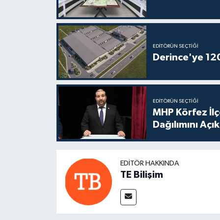
EDITÖRÜN SEÇTIĞI
Derince'ye 120 
EDITÖRÜN SEÇTIĞI
MHP Körfez İl
Dağılımını Açık
EDITÖR HAKKINDA
TE Bilişim