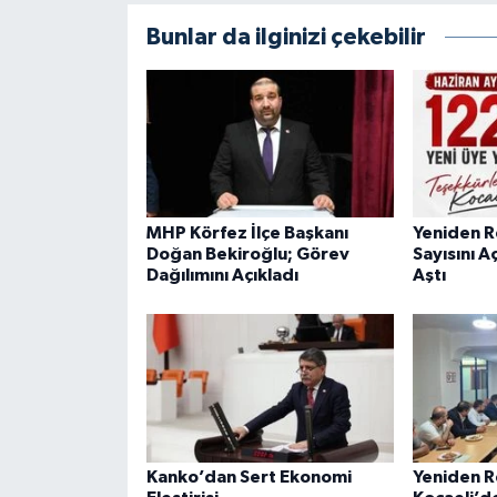
Bunlar da ilginizi çekebilir
MHP Körfez İlçe Başkanı
Yeniden R
Doğan Bekiroğlu; Görev
Sayısını A
Dağılımını Açıkladı
Aştı
Kanko’dan Sert Ekonomi
Yeniden R