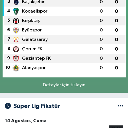
3
Başakşehir
0
0
4
Kocaelispor
0
0
5
Beşiktaş
0
0
6
Eyüpspor
0
0
7
Galatasaray
0
0
8
Çorum FK
0
0
9
Gaziantep FK
0
0
10
Alanyaspor
0
0
Detaylar için tıklayın
Süper Lig Fikstür
14 Ağustos, Cuma