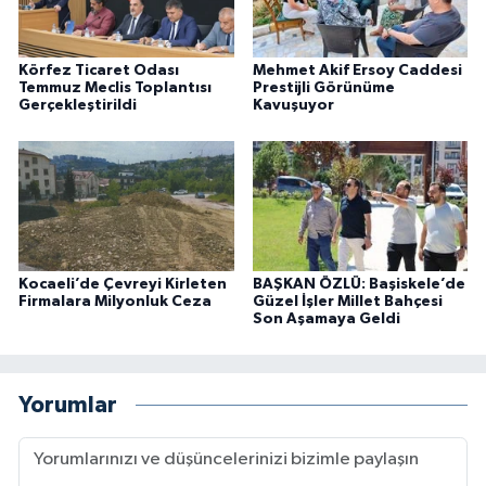
Körfez Ticaret Odası
Mehmet Akif Ersoy Caddesi
Temmuz Meclis Toplantısı
Prestijli Görünüme
Gerçekleştirildi
Kavuşuyor
Kocaeli’de Çevreyi Kirleten
BAŞKAN ÖZLÜ: Başiskele’de
Firmalara Milyonluk Ceza
Güzel İşler Millet Bahçesi
Son Aşamaya Geldi
Yorumlar