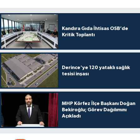
Kandıra Gıda İhtisas OSB’de
Kritik Toplantı
Derince'ye 120 yataklı sağlık
tesisi inşası
MHP Körfez İlçe Başkanı Doğan
Bekiroğlu; Görev Dağılımını
Açıkladı