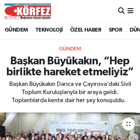
Hava Durumu
GÜNDEM
TEKNOLOJİ
ÖZEL HABER
SPOR
DÜ
Trafik Durumu
GÜNDEM
Süper Lig Puan Durumu ve Fikstür
Başkan Büyükakın, “Hep
birlikte hareket etmeliyiz”
Tüm Manşetler
Başkan Büyükakın Darıca ve Çayırova’daki Sivil
Son Dakika Haberleri
Toplum Kuruluşlarıyla bir araya geldi.
Toplantılarda kente dair her şey konuşuldu.
Haber Arşivi