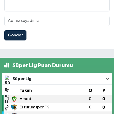
Gönder
Süper Lig Puan Durumu
Süper Lig
#
Takım
O
P
1
Amed
0
0
2
Erzurumspor FK
0
0