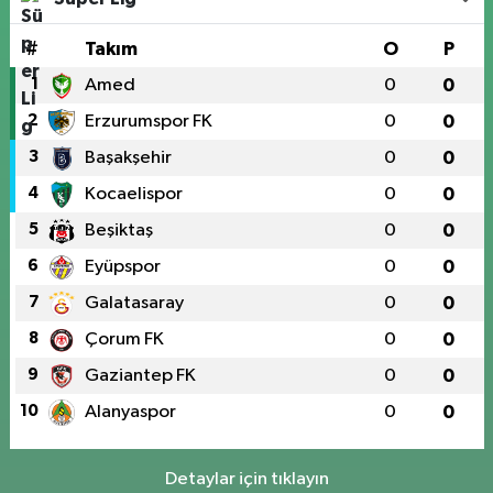
#
Takım
O
P
1
Amed
0
0
2
Erzurumspor FK
0
0
3
Başakşehir
0
0
4
Kocaelispor
0
0
5
Beşiktaş
0
0
6
Eyüpspor
0
0
7
Galatasaray
0
0
8
Çorum FK
0
0
9
Gaziantep FK
0
0
10
Alanyaspor
0
0
Detaylar için tıklayın