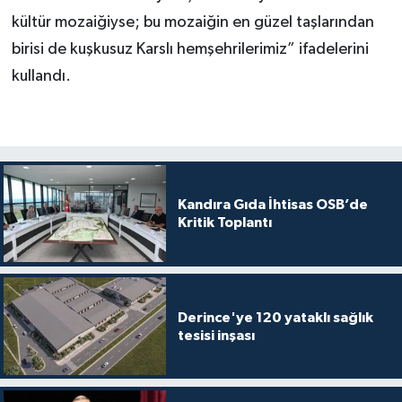
kültür mozaiğiyse; bu mozaiğin en güzel taşlarından
birisi de kuşkusuz Karslı hemşehrilerimiz” ifadelerini
kullandı.
Kandıra Gıda İhtisas OSB’de
Kritik Toplantı
Derince'ye 120 yataklı sağlık
tesisi inşası