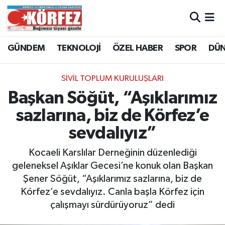
Hava Durumu
GÜNDEM
TEKNOLOJİ
ÖZEL HABER
SPOR
DÜ
Trafik Durumu
SİVİL TOPLUM KURULUŞLARI
Süper Lig Puan Durumu ve Fikstür
Başkan Söğüt, “Aşıklarımız
sazlarına, biz de Körfez’e
Tüm Manşetler
sevdalıyız”
Son Dakika Haberleri
Kocaeli Karslılar Derneğinin düzenlediği
geleneksel Aşıklar Gecesi’ne konuk olan Başkan
Haber Arşivi
Şener Söğüt, “Aşıklarımız sazlarına, biz de
Körfez’e sevdalıyız. Canla başla Körfez için
çalışmayı sürdürüyoruz” dedi