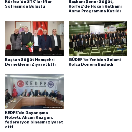
Körfez’de STK’lar İftar
Başkanı Şener Söğüt,
Sofrasında Buluştu
Körfez’de Hocalı Katliamı
Anma Programına Katıldı
Başkan Söğüt Hemşehri
GÜDEF’te Yeniden Selami
Derneklerini Ziyaret Etti
Kolcu Dönemi Başladı
KEDFE’de Dayanışma
Nöbeti: Alican Kazgan,
federasyon binasını ziyaret
etti