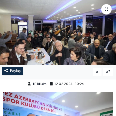
Paylaş
-
+
A
A
TE Bilişim
12.02.2024 - 10:24