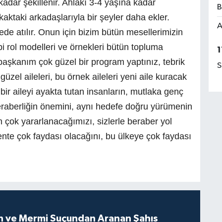
kadar şekillenir. Ahlakı 3-4 yaşına kadar
B
aktaki arkadaşlarıyla bir şeyler daha ekler.
A
ede atılır. Onun için bizim bütün mesellerimizin
bi rol modelleri ve örnekleri bütün topluma
1
başkanım çok güzel bir program yaptınız, tebrik
S
zel aileleri, bu örnek aileleri yeni aile kuracak
bir aileyi ayakta tutan insanların, mutlaka genç
 beraberliğin önemini, aynı hedefe doğru yürümenin
 çok yararlanacağımızı, sizlerle beraber yol
ente çok faydası olacağını, bu ülkeye çok faydası
ah ve Mermi Suçundan Aranan Şahıs