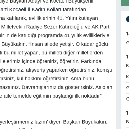
ediye Başkan Adayı ve Kocaeli Büyükşehir
rti Kocaeli İl Kadın Kolları
tarafından
katılarak, evliliklerinin 41. Yılını kutlayan
i Milletvekili Radiye Sezer Katırcıoğlu ve AK Parti
1
in de katıldığı programda 41 yıllık evlilikleriyle
G
Büyükakın, “İnsan ailede yetişir. O kadar güçlü
ti bu millet yapan, bu milleti diğer milletlerden
1
ilelerimiz içinde öğreniriz, öğretiriz. Farkında
K
ğretirsiniz, alışveriş yaparken öğretirsiniz, komşu
K
irsiniz, kul hakkını öğretirsiniz. Ama bunu
mazsınız. Davranışlarınız da gösterirsiniz. Aslolan
G
te aile temelde eğitimin başladığı ilk noktadır”
G
1
 yerleştirmemiz lazım’ diyen Başkan Büyükakın,
B