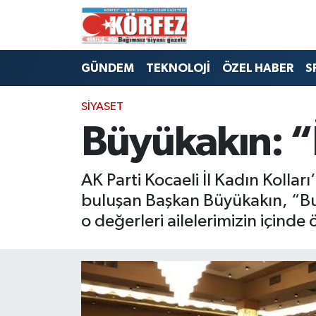
Hava Durumu
GÜNDEM
TEKNOLOJİ
ÖZEL HABER
S
Trafik Durumu
SİYASET
Süper Lig Puan Durumu ve Fikstür
Büyükakın: “İ
Tüm Manşetler
AK Parti Kocaeli İl Kadın Kolları
Son Dakika Haberleri
buluşan Başkan Büyükakın, “Bu m
o değerleri ailelerimizin içinde 
Haber Arşivi