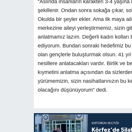
“Aslında insanların karakteri 3-4 yaşına 
şekillenir. Ondan sonra sokağa çıkar, sok
Okulda bir şeyler ekler. Ama ilk maya ail
merkezine aileyi yerleştirmemiz, sizin gi
anlatmamız lazım. Değerli kadın kolları 
ediyorum. Bundan sonraki hedefimiz bu gü
olan gençlerle buluşturmak olsun. 41 yıl 
nesillere anlatacakları vardır. Birlik ve
kıymetini anlatma açısından da sizlerden
yürümemizin, sizin nasihatlarınızın bu k
olacağını düşünüyorum” dedi.
EDITÖRÜN SEÇTIĞI
Körfez’de Sil