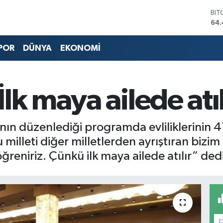
BIT
64.
DO
47
POR
DÜNYA
EKONOMİ
EU
55
STE
64
lk maya ailede atı
GRA
651
BİS
13.
’nın düzenlediği programda evliliklerinin 41.
illeti diğer milletlerden ayrıştıran bizim 
öğreniriz. Çünkü ilk maya ailede atılır” dedi