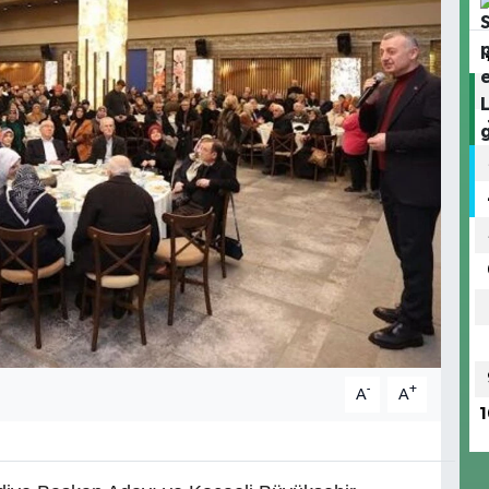
-
+
A
A
1