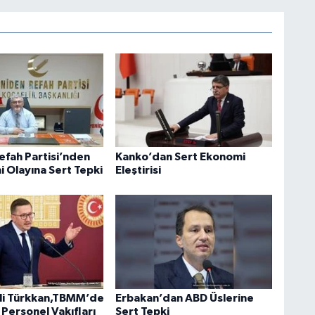
efah Partisi’nden
Kanko’dan Sert Ekonomi
i Olayına Sert Tepki
Eleştirisi
ili Türkkan,TBMM’de
Erbakan’dan ABD Üslerine
Personel Vakıfları
Sert Tepki