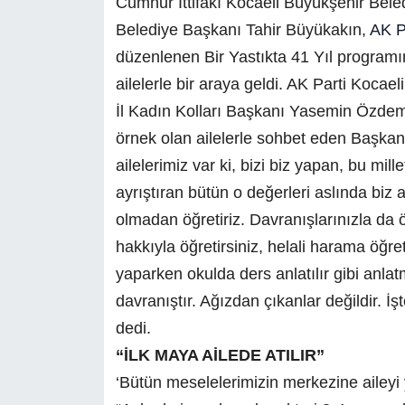
Cumhur İttifakı Kocaeli Büyükşehir Bel
Belediye Başkanı Tahir Büyükakın,
AK Pa
düzenlenen Bir Yastıkta 41 Yıl programına 
ailelerle bir araya geldi. AK Parti Kocael
İl Kadın Kolları Başkanı Yasemin Özdemir’
örnek olan ailelerle sohbet eden Başkan 
ailelerimiz var ki, bizi biz yapan, bu mille
ayrıştıran bütün o değerleri aslında biz a
olmadan öğretiriz. Davranışlarınızla da ö
hakkıyla öğretirsiniz, helali harama öğret
yaparken okulda ders anlatılır gibi anlat
davranıştır. Ağızdan çıkanlar değildir. İş
dedi.
“İLK MAYA AİLEDE ATILIR”
‘Bütün meselelerimizin merkezine aileyi