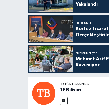
Yakalandı
EDITÖRÜN SEÇTIĞI
Körfez Ticaret
Gerçekleştirild
EDITÖRÜN SEÇTIĞI
Mehmet Akif E
Kavuşuyor
EDITÖR HAKKINDA
TE Bilişim