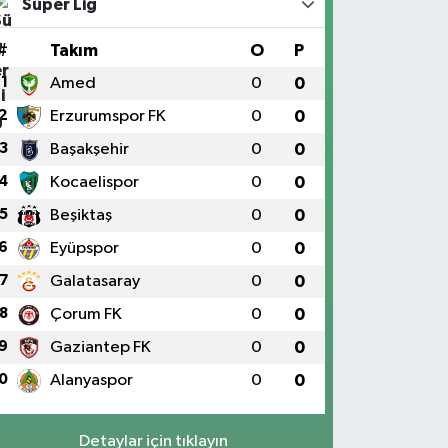
Süper Lig
#
Takım
O
P
1
Amed
0
0
2
Erzurumspor FK
0
0
3
Başakşehir
0
0
4
Kocaelispor
0
0
5
Beşiktaş
0
0
6
Eyüpspor
0
0
7
Galatasaray
0
0
8
Çorum FK
0
0
9
Gaziantep FK
0
0
0
Alanyaspor
0
0
Detaylar için tıklayın