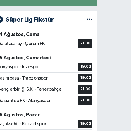
Süper Lig Fikstür
4 Ağustos, Cuma
alatasaray - Çorum FK
21:30
5 Ağustos, Cumartesi
onyaspor - Rizespor
19:00
asımpaşa - Trabzonspor
19:00
ençlerbirliği S.K. - Fenerbahçe
21:30
aziantep FK - Alanyaspor
21:30
6 Ağustos, Pazar
aşakşehir - Kocaelispor
19:00