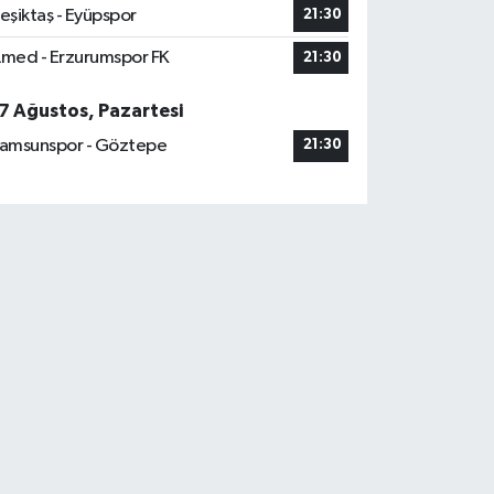
eşiktaş - Eyüpspor
21:30
med - Erzurumspor FK
21:30
7 Ağustos, Pazartesi
amsunspor - Göztepe
21:30