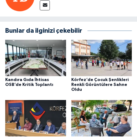
Bunlar da ilginizi çekebilir
Kandıra Gıda İhtisas
Körfez’de Çocuk Şenlikleri
OSB’de Kritik Toplantı
Renkli Görüntülere Sahne
Oldu