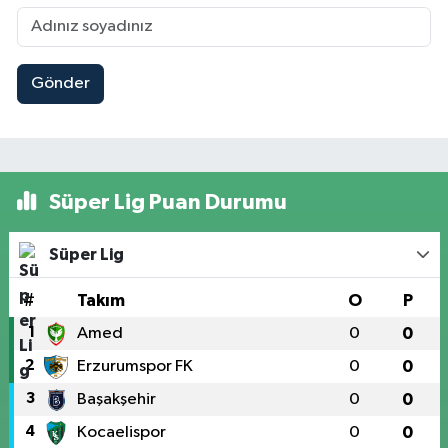
Gönder
Süper Lig Puan Durumu
Süper Lig
#
Takım
O
P
1
Amed
0
0
2
Erzurumspor FK
0
0
3
Başakşehir
0
0
4
Kocaelispor
0
0