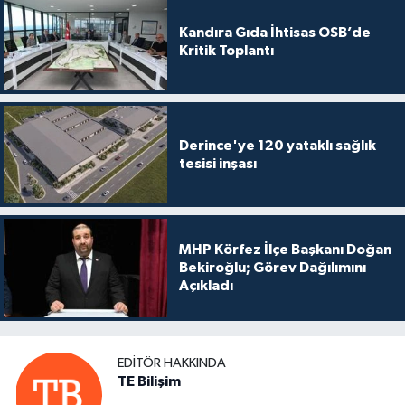
Kandıra Gıda İhtisas OSB’de
Kritik Toplantı
Derince'ye 120 yataklı sağlık
tesisi inşası
MHP Körfez İlçe Başkanı Doğan
Bekiroğlu; Görev Dağılımını
Açıkladı
EDITÖR HAKKINDA
TE Bilişim