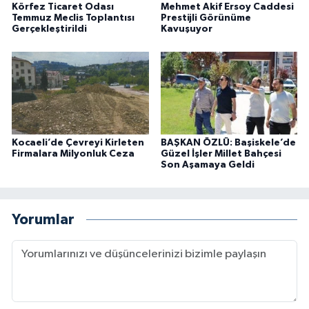
Körfez Ticaret Odası
Mehmet Akif Ersoy Caddesi
Temmuz Meclis Toplantısı
Prestijli Görünüme
Gerçekleştirildi
Kavuşuyor
Kocaeli’de Çevreyi Kirleten
BAŞKAN ÖZLÜ: Başiskele’de
Firmalara Milyonluk Ceza
Güzel İşler Millet Bahçesi
Son Aşamaya Geldi
Yorumlar