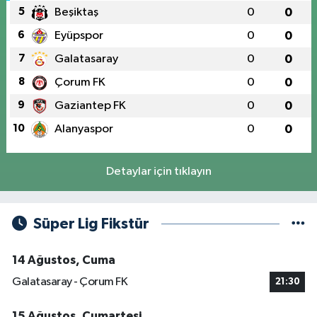
5
Beşiktaş
0
0
6
Eyüpspor
0
0
7
Galatasaray
0
0
8
Çorum FK
0
0
9
Gaziantep FK
0
0
10
Alanyaspor
0
0
Detaylar için tıklayın
Süper Lig Fikstür
14 Ağustos, Cuma
Galatasaray - Çorum FK
21:30
15 Ağustos, Cumartesi