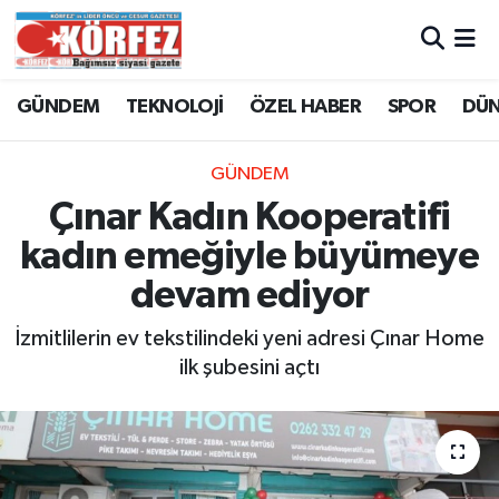
Hava Durumu
GÜNDEM
TEKNOLOJİ
ÖZEL HABER
SPOR
DÜ
Trafik Durumu
GÜNDEM
Süper Lig Puan Durumu ve Fikstür
Çınar Kadın Kooperatifi
kadın emeğiyle büyümeye
Tüm Manşetler
devam ediyor
Son Dakika Haberleri
İzmitlilerin ev tekstilindeki yeni adresi Çınar Home
ilk şubesini açtı
Haber Arşivi