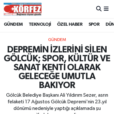
Hava Durumu
GÜNDEM
TEKNOLOJİ
ÖZEL HABER
SPOR
DÜ
Trafik Durumu
GÜNDEM
Süper Lig Puan Durumu ve Fikstür
DEPREMİN İZLERİNİ SİLEN
GÖLCÜK; SPOR, KÜLTÜR VE
Tüm Manşetler
SANAT KENTİ OLARAK
Son Dakika Haberleri
GELECEĞE UMUTLA
BAKIYOR
Haber Arşivi
Gölcük Belediye Başkanı Ali Yıldırım Sezer, asrın
felaketi 17 Ağustos Gölcük Depremi'nin 23.yıl
dönümü nedeniyle yaptığı açıklamada şu