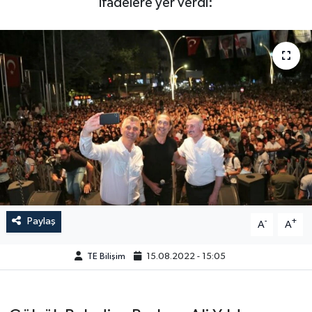
ifadelere yer verdi:
Paylaş
-
+
A
A
TE Bilişim
15.08.2022 - 15:05