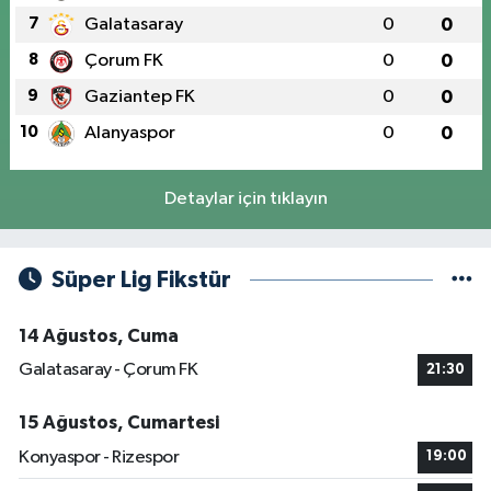
7
Galatasaray
0
0
8
Çorum FK
0
0
9
Gaziantep FK
0
0
10
Alanyaspor
0
0
Detaylar için tıklayın
Süper Lig Fikstür
14 Ağustos, Cuma
Galatasaray - Çorum FK
21:30
15 Ağustos, Cumartesi
Konyaspor - Rizespor
19:00