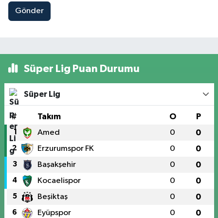
Gönder
Süper Lig Puan Durumu
Süper Lig
#
Takım
O
P
1
Amed
0
0
2
Erzurumspor FK
0
0
3
Başakşehir
0
0
4
Kocaelispor
0
0
5
Beşiktaş
0
0
6
Eyüpspor
0
0