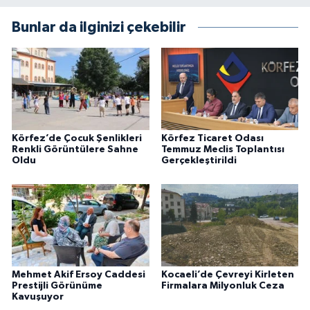
Bunlar da ilginizi çekebilir
Körfez’de Çocuk Şenlikleri
Körfez Ticaret Odası
Renkli Görüntülere Sahne
Temmuz Meclis Toplantısı
Oldu
Gerçekleştirildi
Mehmet Akif Ersoy Caddesi
Kocaeli’de Çevreyi Kirleten
Prestijli Görünüme
Firmalara Milyonluk Ceza
Kavuşuyor