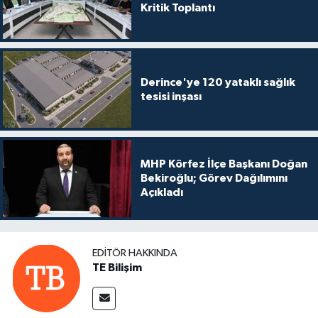
Kritik Toplantı
Derince'ye 120 yataklı sağlık
tesisi inşası
MHP Körfez İlçe Başkanı Doğan
Bekiroğlu; Görev Dağılımını
Açıkladı
EDITÖR HAKKINDA
TE Bilişim