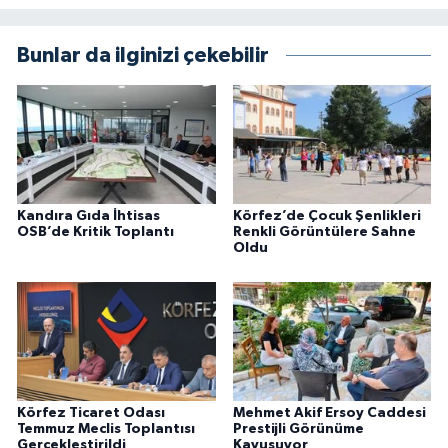
Bunlar da ilginizi çekebilir
Kandıra Gıda İhtisas
Körfez’de Çocuk Şenlikleri
OSB’de Kritik Toplantı
Renkli Görüntülere Sahne
Oldu
Körfez Ticaret Odası
Mehmet Akif Ersoy Caddesi
Temmuz Meclis Toplantısı
Prestijli Görünüme
Gerçekleştirildi
Kavuşuyor