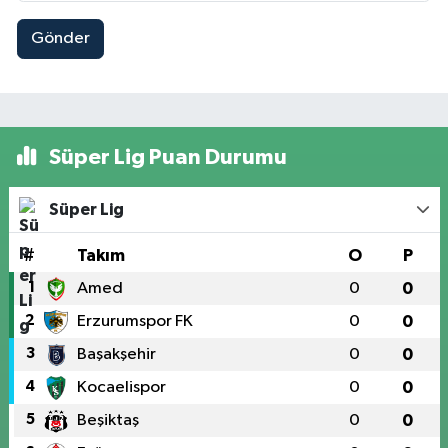
Gönder
Süper Lig Puan Durumu
Süper Lig
#
Takım
O
P
1
Amed
0
0
2
Erzurumspor FK
0
0
3
Başakşehir
0
0
4
Kocaelispor
0
0
5
Beşiktaş
0
0