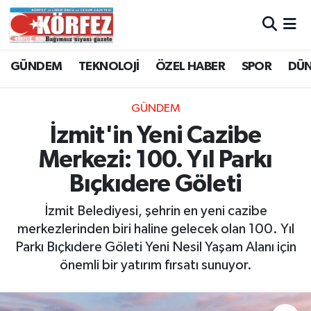
Hava Durumu
GÜNDEM
TEKNOLOJİ
ÖZEL HABER
SPOR
DÜ
Trafik Durumu
GÜNDEM
Süper Lig Puan Durumu ve Fikstür
İzmit'in Yeni Cazibe
Merkezi: 100. Yıl Parkı
Tüm Manşetler
Bıçkıdere Göleti
Son Dakika Haberleri
İzmit Belediyesi, şehrin en yeni cazibe
merkezlerinden biri haline gelecek olan 100. Yıl
Haber Arşivi
Parkı Bıçkıdere Göleti Yeni Nesil Yaşam Alanı için
önemli bir yatırım fırsatı sunuyor.