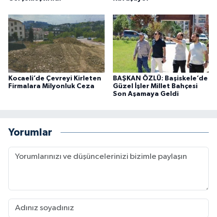
Kocaeli’de Çevreyi Kirleten
BAŞKAN ÖZLÜ: Başiskele’de
Firmalara Milyonluk Ceza
Güzel İşler Millet Bahçesi
Son Aşamaya Geldi
Yorumlar