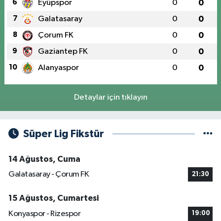
6
Eyüpspor
0
0
7
Galatasaray
0
0
8
Çorum FK
0
0
9
Gaziantep FK
0
0
10
Alanyaspor
0
0
Detaylar için tıklayın
Süper Lig Fikstür
14 Ağustos, Cuma
Galatasaray - Çorum FK
21:30
15 Ağustos, Cumartesi
Konyaspor - Rizespor
19:00