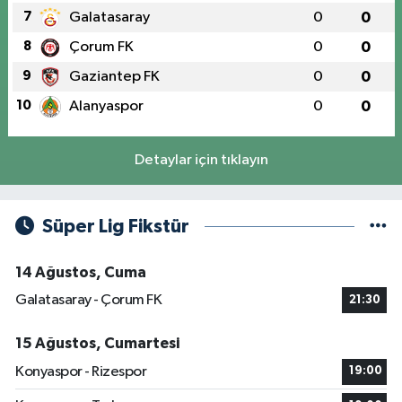
7
Galatasaray
0
0
8
Çorum FK
0
0
9
Gaziantep FK
0
0
10
Alanyaspor
0
0
Detaylar için tıklayın
Süper Lig Fikstür
14 Ağustos, Cuma
Galatasaray - Çorum FK
21:30
15 Ağustos, Cumartesi
Konyaspor - Rizespor
19:00