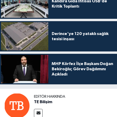
Kandıra Gıda İhtisas OSB’de
Kritik Toplantı
Derince'ye 120 yataklı sağlık
tesisi inşası
MHP Körfez İlçe Başkanı Doğan
Bekiroğlu; Görev Dağılımını
Açıkladı
EDITÖR HAKKINDA
TE Bilişim