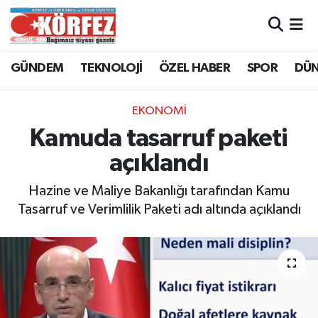
Hava Durumu
GÜNDEM
TEKNOLOJİ
ÖZEL HABER
SPOR
DÜ
Trafik Durumu
EKONOMİ
Süper Lig Puan Durumu ve Fikstür
Kamuda tasarruf paketi
açıklandı
Tüm Manşetler
Hazine ve Maliye Bakanlığı tarafından Kamu
Son Dakika Haberleri
Tasarruf ve Verimlilik Paketi adı altında açıklandı
Haber Arşivi