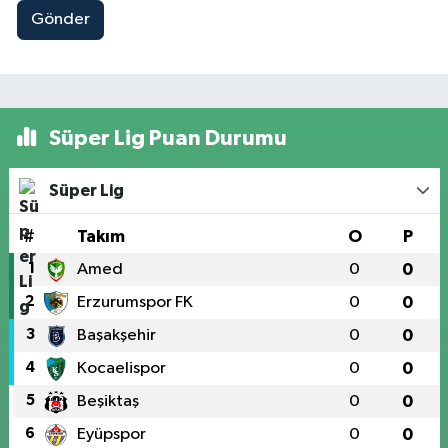
Gönder
Süper Lig Puan Durumu
Süper Lig
#
Takım
O
P
1
Amed
0
0
2
Erzurumspor FK
0
0
3
Başakşehir
0
0
4
Kocaelispor
0
0
5
Beşiktaş
0
0
6
Eyüpspor
0
0