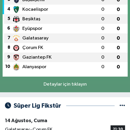
4
Kocaelispor
0
0
5
Beşiktaş
0
0
6
Eyüpspor
0
0
7
Galatasaray
0
0
8
Çorum FK
0
0
9
Gaziantep FK
0
0
10
Alanyaspor
0
0
Detaylar için tıklayın
Süper Lig Fikstür
14 Ağustos, Cuma
Galatasaray - Çorum FK
21:30