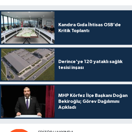
Kandıra Gıda İhtisas OSB’de
Kritik Toplantı
Derince'ye 120 yataklı sağlık
tesisi inşası
MHP Körfez İlçe Başkanı Doğan
Bekiroğlu; Görev Dağılımını
Açıkladı