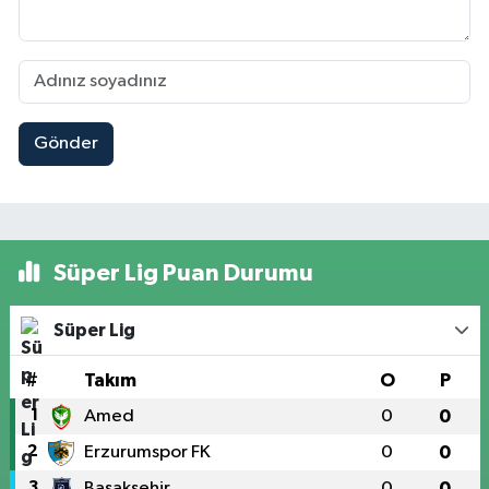
Gönder
Süper Lig Puan Durumu
Süper Lig
#
Takım
O
P
1
Amed
0
0
2
Erzurumspor FK
0
0
3
Başakşehir
0
0