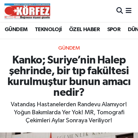
Hava Durumu
GÜNDEM
TEKNOLOJİ
ÖZEL HABER
SPOR
DÜ
Trafik Durumu
GÜNDEM
Süper Lig Puan Durumu ve Fikstür
Kanko; Suriye’nin Halep
şehrinde, bir tıp fakültesi
Tüm Manşetler
kurulmuştur bunun amacı
Son Dakika Haberleri
nedir?
Haber Arşivi
Vatandaş Hastanelerden Randevu Alamıyor!
Yoğun Bakımlarda Yer Yok! MR, Tomografi
Çekimleri Aylar Sonraya Veriliyor!