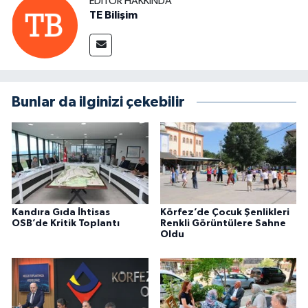
EDITÖR HAKKINDA
TE Bilişim
Bunlar da ilginizi çekebilir
Kandıra Gıda İhtisas
Körfez’de Çocuk Şenlikleri
OSB’de Kritik Toplantı
Renkli Görüntülere Sahne
Oldu