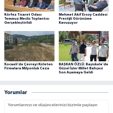
Körfez Ticaret Odası
Mehmet Akif Ersoy Caddesi
Temmuz Meclis Toplantısı
Prestijli Görünüme
Gerçekleştirildi
Kavuşuyor
Kocaeli’de Çevreyi Kirleten
BAŞKAN ÖZLÜ: Başiskele’de
Firmalara Milyonluk Ceza
Güzel İşler Millet Bahçesi
Son Aşamaya Geldi
Yorumlar