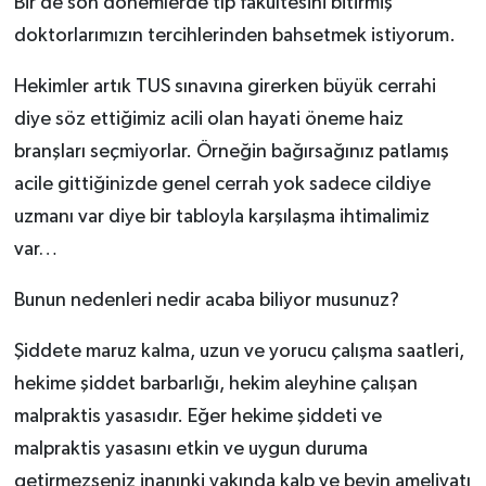
Bir de son dönemlerde tıp fakültesini bitirmiş
doktorlarımızın tercihlerinden bahsetmek istiyorum.
Hekimler artık TUS sınavına girerken büyük cerrahi
diye söz ettiğimiz acili olan hayati öneme haiz
branşları seçmiyorlar. Örneğin bağırsağınız patlamış
acile gittiğinizde genel cerrah yok sadece cildiye
uzmanı var diye bir tabloyla karşılaşma ihtimalimiz
var…
Bunun nedenleri nedir acaba biliyor musunuz?
Şiddete maruz kalma, uzun ve yorucu çalışma saatleri,
hekime şiddet barbarlığı, hekim aleyhine çalışan
malpraktis yasasıdır. Eğer hekime şiddeti ve
malpraktis yasasını etkin ve uygun duruma
getirmezseniz inanınki yakında kalp ve beyin ameliyatı