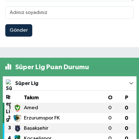
Gönder
Süper Lig Puan Durumu
Süper Lig
#
Takım
O
P
1
Amed
0
0
2
Erzurumspor FK
0
0
3
Başakşehir
0
0
4
Kocaelispor
0
0