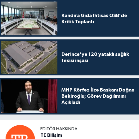
Kandıra Gıda İhtisas OSB’de
Kritik Toplantı
Derince'ye 120 yataklı sağlık
tesisi inşası
MHP Körfez İlçe Başkanı Doğan
Bekiroğlu; Görev Dağılımını
Açıkladı
EDITÖR HAKKINDA
TE Bilişim