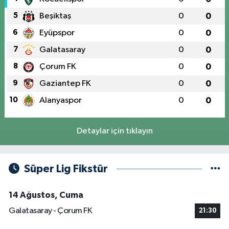
5
Beşiktaş
0
0
6
Eyüpspor
0
0
7
Galatasaray
0
0
8
Çorum FK
0
0
9
Gaziantep FK
0
0
10
Alanyaspor
0
0
Detaylar için tıklayın
Süper Lig Fikstür
14 Ağustos, Cuma
Galatasaray - Çorum FK
21:30