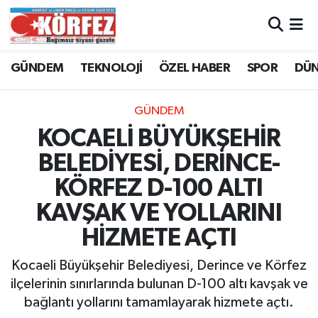
Hava Durumu
GÜNDEM
TEKNOLOJİ
ÖZEL HABER
SPOR
DÜ
Trafik Durumu
GÜNDEM
Süper Lig Puan Durumu ve Fikstür
KOCAELİ BÜYÜKŞEHİR
BELEDİYESİ, DERİNCE-
Tüm Manşetler
KÖRFEZ D-100 ALTI
Son Dakika Haberleri
KAVŞAK VE YOLLARINI
HİZMETE AÇTI
Haber Arşivi
Kocaeli Büyükşehir Belediyesi, Derince ve Körfez
ilçelerinin sınırlarında bulunan D-100 altı kavşak ve
bağlantı yollarını tamamlayarak hizmete açtı.