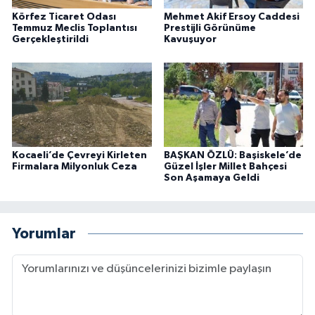
Körfez Ticaret Odası
Mehmet Akif Ersoy Caddesi
Temmuz Meclis Toplantısı
Prestijli Görünüme
Gerçekleştirildi
Kavuşuyor
Kocaeli’de Çevreyi Kirleten
BAŞKAN ÖZLÜ: Başiskele’de
Firmalara Milyonluk Ceza
Güzel İşler Millet Bahçesi
Son Aşamaya Geldi
Yorumlar