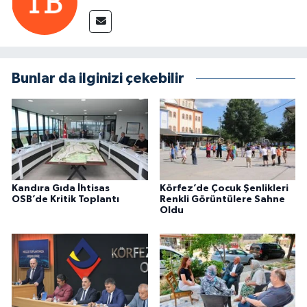
Bunlar da ilginizi çekebilir
Kandıra Gıda İhtisas
Körfez’de Çocuk Şenlikleri
OSB’de Kritik Toplantı
Renkli Görüntülere Sahne
Oldu