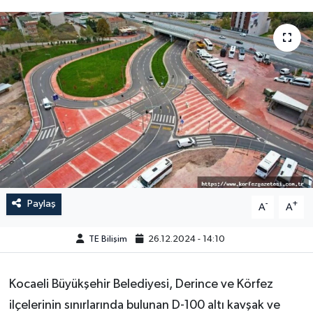
Paylaş
-
+
A
A
TE Bilişim
26.12.2024 - 14:10
Kocaeli Büyükşehir Belediyesi, Derince ve Körfez
ilçelerinin sınırlarında bulunan D-100 altı kavşak ve