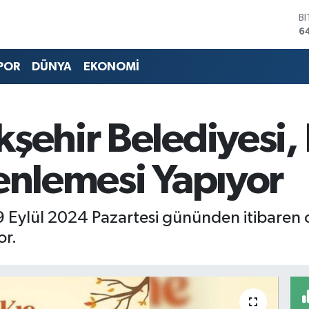
B
6
D
4
POR
DÜNYA
EKONOMİ
E
5
S
6
şehir Belediyesi, 
G
6
B
enlemesi Yapıyor
1
 9 Eylül 2024 Pazartesi gününden itibaren
or.