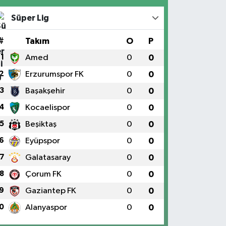
Süper Lig
#
Takım
O
P
1
Amed
0
0
2
Erzurumspor FK
0
0
3
Başakşehir
0
0
4
Kocaelispor
0
0
5
Beşiktaş
0
0
6
Eyüpspor
0
0
7
Galatasaray
0
0
8
Çorum FK
0
0
9
Gaziantep FK
0
0
0
Alanyaspor
0
0