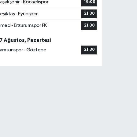
aşakşehir - Kocaelispor
19:00
eşiktaş - Eyüpspor
21:30
med - Erzurumspor FK
21:30
7 Ağustos, Pazartesi
amsunspor - Göztepe
21:30