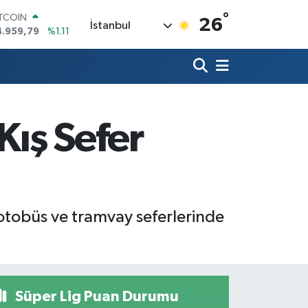
°
ITCOIN
26
İstanbul
4.959,79
%1.11
OLAR
7,7436
%0.18
URO
5,2510
%0.32
TERLİN
4,4811
%0.38
Kış Sefer
RAM ALTIN
660.55
%0.03
İST100
3.779
%-14
 otobüs ve tramvay seferlerinde
Süper Lig Puan Durumu