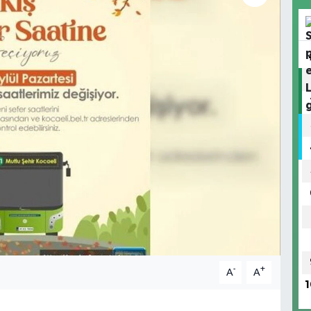
-
+
A
A
1