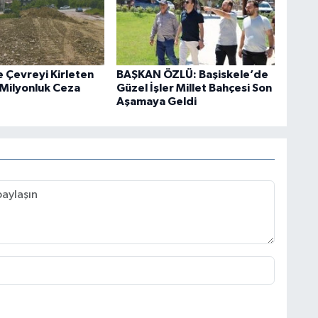
e Çevreyi Kirleten
BAŞKAN ÖZLÜ: Başiskele’de
 Milyonluk Ceza
Güzel İşler Millet Bahçesi Son
Aşamaya Geldi