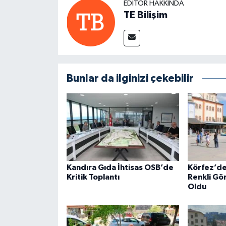
EDITÖR HAKKINDA
TE Bilişim
Bunlar da ilginizi çekebilir
Kandıra Gıda İhtisas OSB’de
Körfez’de
Kritik Toplantı
Renkli Gö
Oldu