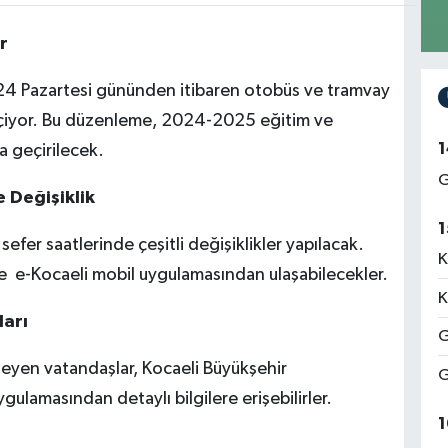
r
24 Pazartesi gününden itibaren otobüs ve tramvay
geçiyor. Bu düzenleme, 2024-2025 eğitim ve
1
a geçirilecek.
G
 Değişiklik
1
fer saatlerinde çeşitli değişiklikler yapılacak.
K
ne e-Kocaeli mobil uygulamasından ulaşabilecekler.
K
ları
G
teyen vatandaşlar, Kocaeli Büyükşehir
G
ulamasından detaylı bilgilere erişebilirler.
1