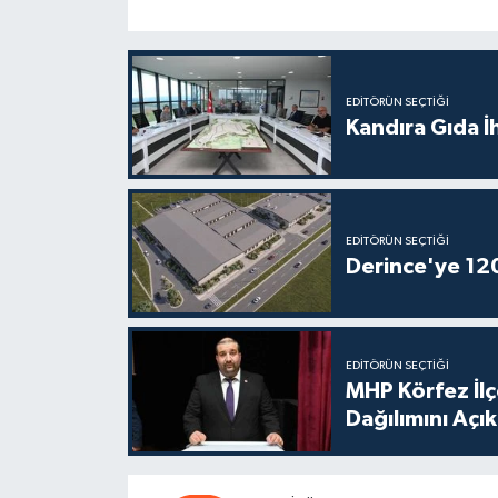
EDITÖRÜN SEÇTIĞI
Kandıra Gıda İ
EDITÖRÜN SEÇTIĞI
Derince'ye 120 
EDITÖRÜN SEÇTIĞI
MHP Körfez İl
Dağılımını Açık