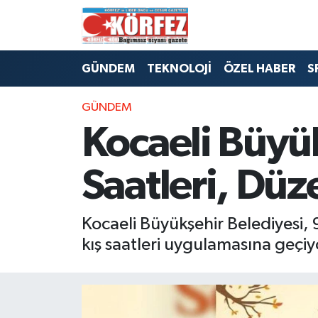
Hava Durumu
GÜNDEM
TEKNOLOJİ
ÖZEL HABER
S
Trafik Durumu
GÜNDEM
Süper Lig Puan Durumu ve Fikstür
Kocaeli Büyük
Tüm Manşetler
Saatleri, Düz
Son Dakika Haberleri
Kocaeli Büyükşehir Belediyesi,
Haber Arşivi
kış saatleri uygulamasına geçiy