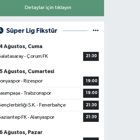
Detaylar için tıklayın
Süper Lig Fikstür
4 Ağustos, Cuma
alatasaray - Çorum FK
21:30
5 Ağustos, Cumartesi
onyaspor - Rizespor
19:00
asımpaşa - Trabzonspor
19:00
ençlerbirliği S.K. - Fenerbahçe
21:30
aziantep FK - Alanyaspor
21:30
6 Ağustos, Pazar