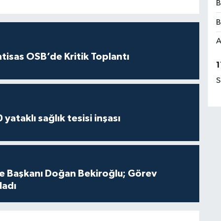
B
B
A
htisas OSB’de Kritik Toplantı
1
S
yataklı sağlık tesisi inşası
çe Başkanı Doğan Bekiroğlu; Görev
ladı