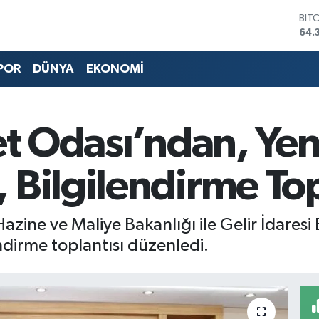
BIT
64.
DO
47,
EU
POR
DÜNYA
EKONOMİ
55,
STE
64,
GRA
et Odası’ndan, Yen
657
BİS
13.
Bilgilendirme Top
azine ve Maliye Bakanlığı ile Gelir İdaresi
lendirme toplantısı düzenledi.