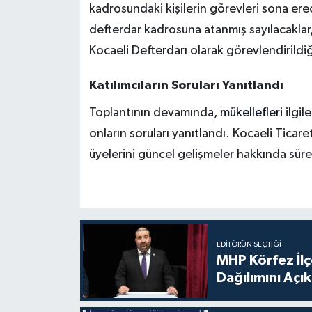
kadrosundaki kişilerin görevleri sona erec
defterdar kadrosuna atanmış sayılacaklar,
Kocaeli Defterdarı olarak görevlendirildiğ
Katılımcıların Soruları Yanıtlandı
Toplantının devamında,
mükellefler
i ilgi
onların soruları yanıtlandı. Kocaeli Ticare
üyelerini güncel gelişmeler hakkında sür
EDITÖRÜN SEÇTIĞI
MHP Körfez İl
Dağılımını Açık