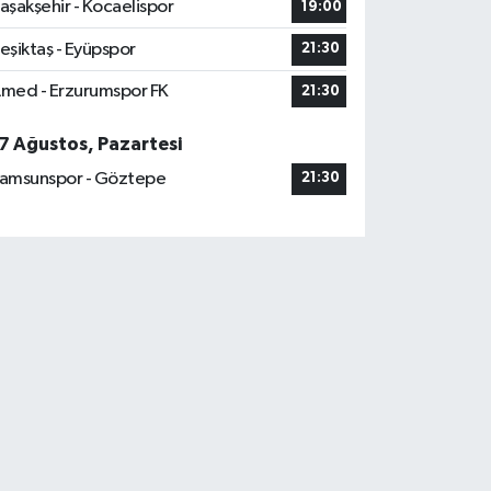
aşakşehir - Kocaelispor
19:00
eşiktaş - Eyüpspor
21:30
med - Erzurumspor FK
21:30
7 Ağustos, Pazartesi
amsunspor - Göztepe
21:30