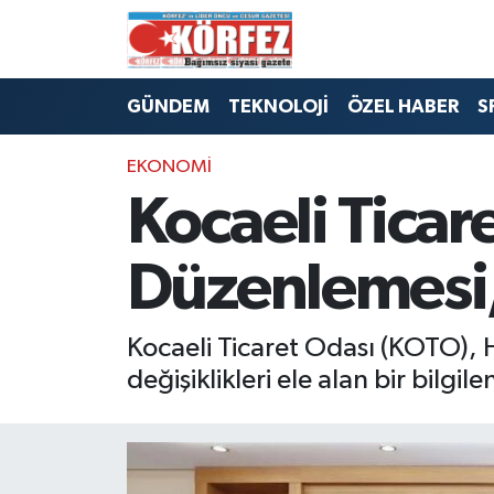
Hava Durumu
GÜNDEM
TEKNOLOJİ
ÖZEL HABER
S
Trafik Durumu
EKONOMİ
Süper Lig Puan Durumu ve Fikstür
Kocaeli Ticar
Tüm Manşetler
Düzenlemesi, 
Son Dakika Haberleri
Kocaeli Ticaret Odası (KOTO), H
Haber Arşivi
değişiklikleri ele alan bir bilgi