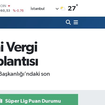
COIN
°
27
360,53
%-0.76
İstanbul
LAR
7069
%0.17
RO
0265
%0.01
RLİN
1897
%0.02
M ALTIN
i Vergi
4.81
%1.44
T100
887
%64
lantısı
 Başkanlığı’ndaki son
Süper Lig Puan Durumu