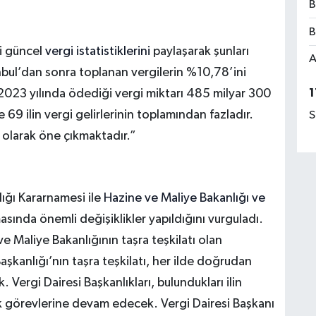
B
B
ki güncel
vergi istatistiklerini
paylaşarak şunları
A
tanbul’dan sonra toplanan vergilerin %10,78’ini
1
n 2023 yılında ödediği vergi miktarı 485 milyar 300
 69 ilin vergi gelirlerinin toplamından fazladır.
S
l olarak öne çıkmaktadır.”
ığı Kararnamesi ile
Hazine ve Maliye Bakanlığı ve
asında önemli değişiklikler yapıldığını vurguladı.
e Maliye Bakanlığının taşra teşkilatı olan
Başkanlığı’nın taşra teşkilatı, her ilde doğrudan
Vergi Dairesi Başkanlıkları, bulundukları ilin
ak görevlerine devam edecek. Vergi Dairesi Başkanı