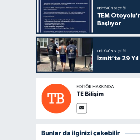
EDITÖRÜN SEÇTIĞI
TEM Otoyolu’nd
Başlıyor
EDITÖRÜN SEÇTIĞI
İzmit’te 29 Yı
EDITÖR HAKKINDA
TE Bilişim
Bunlar da ilginizi çekebilir