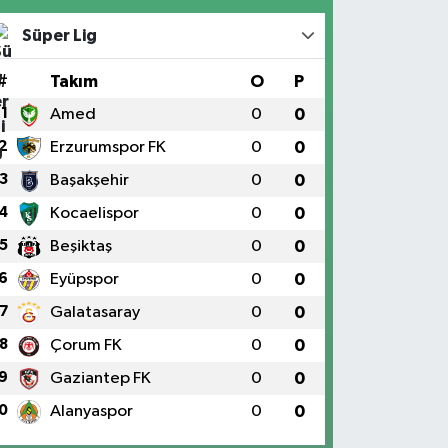
Süper Lig
#
Takım
O
P
1
Amed
0
0
2
Erzurumspor FK
0
0
3
Başakşehir
0
0
4
Kocaelispor
0
0
5
Beşiktaş
0
0
6
Eyüpspor
0
0
7
Galatasaray
0
0
8
Çorum FK
0
0
9
Gaziantep FK
0
0
0
Alanyaspor
0
0