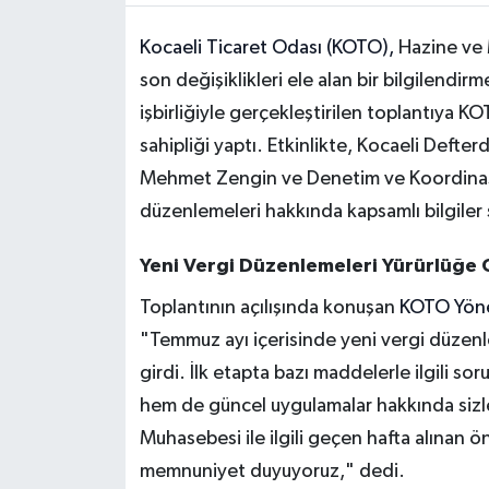
Kocaeli Ticaret Odası (KOTO),
Hazine ve M
son değişiklikleri ele alan bir bilgilendir
işbirliğiyle gerçekleştirilen toplantıya 
sahipliği yaptı. Etkinlikte, Kocaeli Defte
Mehmet Zengin ve Denetim ve Koordinasy
düzenlemeleri hakkında kapsamlı bilgiler
Yeni Vergi Düzenlemeleri Yürürlüğe 
Toplantının açılışında konuşan
KOTO Yöne
"Temmuz ayı içerisinde yeni vergi düzen
girdi. İlk etapta bazı maddelerle ilgili s
hem de güncel uygulamalar hakkında sizler
Muhasebesi ile ilgili geçen hafta alınan ö
memnuniyet duyuyoruz," dedi.