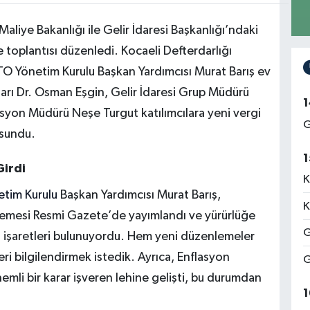
aliye Bakanlığı ile Gelir İdaresi Başkanlığı’ndaki
me toplantısı düzenledi. Kocaeli Defterdarlığı
KOTO Yönetim Kurulu Başkan Yardımcısı Murat Barış ev
rdarı Dr. Osman Eşgin, Gelir İdaresi Grup Müdürü
1
on Müdürü Neşe Turgut katılımcılara yeni vergi
G
 sundu.
1
Girdi
K
tim Kurulu
Başkan Yardımcısı Murat Barış,
K
lemesi Resmi Gazete’de yayımlandı ve yürürlüğe
G
oru işaretleri bulunuyordu. Hem yeni düzenlemeler
i bilgilendirmek istedik. Ayrıca, Enflasyon
G
nemli bir karar işveren lehine gelişti, bu durumdan
1