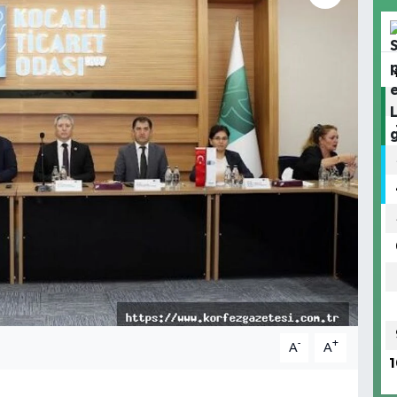
-
+
A
A
1