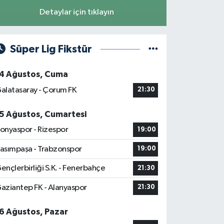
Detaylar için tıklayın
Süper Lig Fikstür
4 Ağustos, Cuma
alatasaray - Çorum FK
21:30
5 Ağustos, Cumartesi
onyaspor - Rizespor
19:00
asımpaşa - Trabzonspor
19:00
ençlerbirliği S.K. - Fenerbahçe
21:30
aziantep FK - Alanyaspor
21:30
6 Ağustos, Pazar