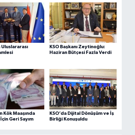
Uluslararası
KSO Başkanı Zeytinoğlu:
amlesi
Haziran Bütçesi Fazla Verdi
in Kök Maaşında
KSO’da Dijital Dönüşüm ve İş
 İçin Geri Sayım
Birliği Konuşuldu