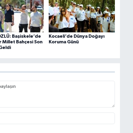
ZLÜ: Başiskele’de
Kocaeli’de Dünya Doğayı
r Millet Bahçesi Son
Koruma Günü
Geldi