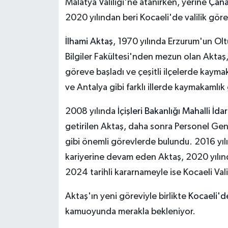
Malatya Valiliği'ne atanırken, yerine
Çanak
2020 yılından beri Kocaeli'de valilik gör
İlhami Aktaş
, 1970 yılında Erzurum'un Olt
Bilgiler Fakültesi'nden mezun olan Akta
göreve başladı ve çeşitli ilçelerde kayma
ve Antalya gibi farklı illerde kaymakamlı
2008 yılında
İçişleri Bakanlığı Mahalli 
getirilen Aktaş, daha sonra Personel Ge
gibi önemli görevlerde bulundu. 2016 yılın
kariyerine devam eden Aktaş, 2020 yılınd
2024 tarihli kararnameyle ise Kocaeli Vali
Aktaş'ın yeni göreviyle birlikte
Kocaeli'de
kamuoyunda merakla bekleniyor.