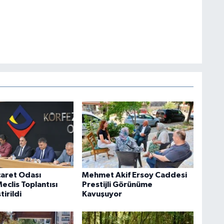
caret Odası
Mehmet Akif Ersoy Caddesi
clis Toplantısı
Prestijli Görünüme
irildi
Kavuşuyor