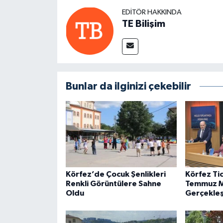
EDITÖR HAKKINDA
TE Bilişim
Bunlar da ilginizi çekebilir
Körfez’de Çocuk Şenlikleri
Körfez Ti
Renkli Görüntülere Sahne
Temmuz Me
Oldu
Gerçekleşt