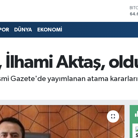
BIT
64.
DO
47,
POR
DÜNYA
EKONOMİ
EU
55,
STE
64,
, İlhami Aktaş, old
GRA
651
BİS
13.
esmi Gazete'de yayımlanan atama kararları