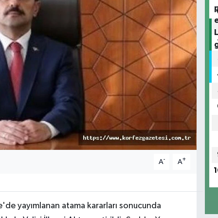
-
+
A
A
1
'de yayımlanan atama kararları sonucunda