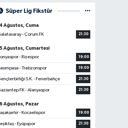
Süper Lig Fikstür
4 Ağustos, Cuma
alatasaray - Çorum FK
21:30
5 Ağustos, Cumartesi
onyaspor - Rizespor
19:00
asımpaşa - Trabzonspor
19:00
ençlerbirliği S.K. - Fenerbahçe
21:30
aziantep FK - Alanyaspor
21:30
6 Ağustos, Pazar
aşakşehir - Kocaelispor
19:00
eşiktaş - Eyüpspor
21:30