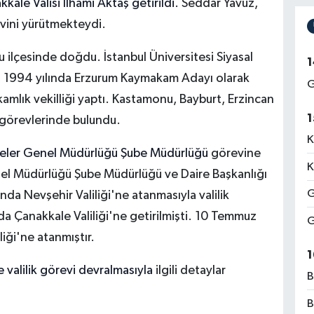
kale Valisi İlhami Aktaş getirildi.
Seddar Yavuz,
evini yürütmekteydi.
u ilçesinde doğdu. İstanbul Üniversitesi Siyasal
1
ş, 1994 yılında Erzurum Kaymakam Adayı olarak
G
kamlık vekilliği yaptı. Kastamonu, Bayburt, Erzincan
1
k görevlerinde bulundu.
K
İdareler Genel Müdürlüğü Şube Müdürlüğü
görevine
K
nel Müdürlüğü Şube Müdürlüğü ve Daire Başkanlığı
G
da Nevşehir Valiliği'ne atanmasıyla valilik
a Çanakkale Valiliği'ne getirilmişti. 10 Temmuz
G
liği'ne atanmıştır.
1
 valilik görevi devralmasıyla
ilgili detaylar
B
B