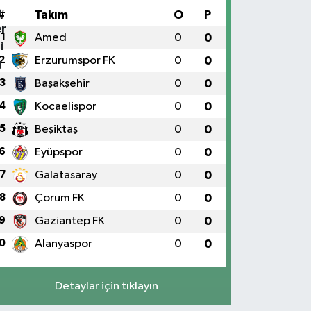
#
Takım
O
P
1
Amed
0
0
2
Erzurumspor FK
0
0
3
Başakşehir
0
0
4
Kocaelispor
0
0
5
Beşiktaş
0
0
6
Eyüpspor
0
0
7
Galatasaray
0
0
8
Çorum FK
0
0
9
Gaziantep FK
0
0
0
Alanyaspor
0
0
Detaylar için tıklayın