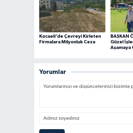
Kocaeli’de Çevreyi Kirleten
BAŞKAN Ö
Firmalara Milyonluk Ceza
Güzel İşle
Aşamaya 
Yorumlar