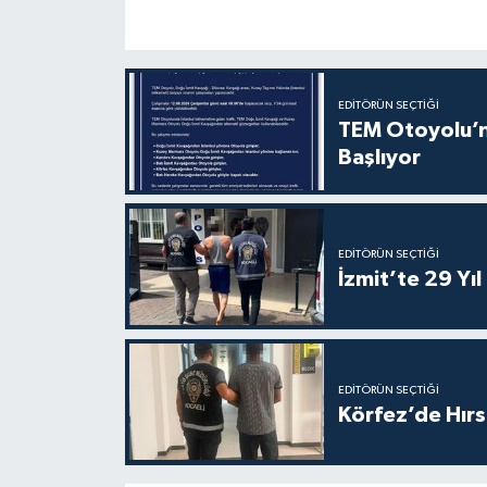
EDITÖRÜN SEÇTIĞI
TEM Otoyolu’nd
Başlıyor
EDITÖRÜN SEÇTIĞI
İzmit’te 29 Yı
EDITÖRÜN SEÇTIĞI
Körfez’de Hırs