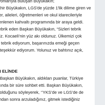
nlarıyla buluşan Büyükakın;
ir Büyükakın, LGS'de yüzde 1'lik dilime giren ve
, aileleri, öğretmenleri ve okul idarecileriyle
enlenen kahvaltı programında bir araya geldi.
ebrik eden Başkan Büyükakın, “Sizleri tebrik
iz. Kocaeli’nin yüz akı oldunuz. Ülkemizi çok
ri tebrik ediyorum, başarınızda emeği geçen
e teşekkür ediyorum. Yolunuz ve bahtınız açık,
 ELİNDE
n Başkan Büyükakın, aldıkları puanlar, Türkiye
kında bir süre sohbet etti. Başkan Büyükakın,
e olduğunu söyleyerek, ‘’YKS’de ve LGS’de de
ndan sonra arzuladığınız, gitmek istediğiniz