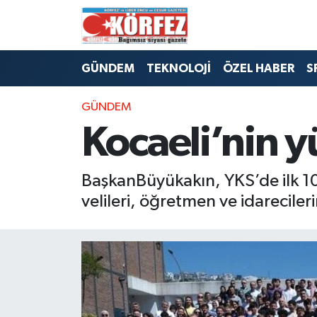
Hava Durumu
GÜNDEM
TEKNOLOJİ
ÖZEL HABER
S
Trafik Durumu
GÜNDEM
Süper Lig Puan Durumu ve Fikstür
Kocaeli’nin 
Tüm Manşetler
BaşkanBüyükakın, YKS’de ilk 100
Son Dakika Haberleri
velileri, öğretmen ve idarecileri
Haber Arşivi