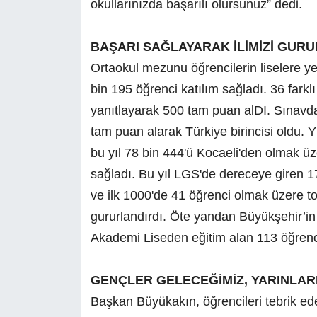
okullarınızda başarılı olursunuz” dedi.
BAŞARI SAĞLAYARAK İLİMİZİ GUR
Ortaokul mezunu öğrencilerin liselere ye
bin 195 öğrenci katılım sağladı. 36 farkl
yanıtlayarak 500 tam puan alDI. Sınavda 
tam puan alarak Türkiye birincisi oldu.
bu yıl 78 bin 444'ü Kocaeli'den olmak ü
sağladı. Bu yıl LGS'de dereceye giren 17
ve ilk 1000'de 41 öğrenci olmak üzere to
gururlandırdı. Öte yandan Büyükşehir’in
Akademi Liseden eğitim alan 113 öğrenci
GENÇLER GELECEĞİMİZ, YARINLA
Başkan Büyükakın, öğrencileri tebrik ed