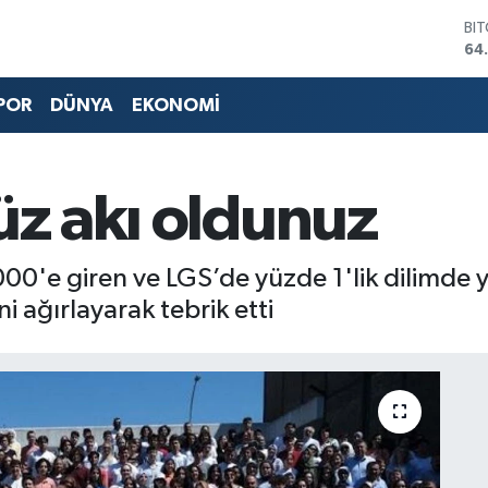
DO
47
EU
55
POR
DÜNYA
EKONOMİ
ST
64
GR
66
yüz akı oldunuz
Bİ
13
BI
64
0'e giren ve LGS’de yüzde 1'lik dilimde ye
ni ağırlayarak tebrik etti