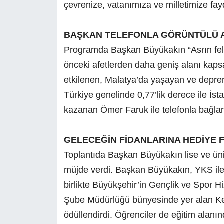
çevrenize, vatanımıza ve milletimize fay
BAŞKAN TELEFONLA GÖRÜNTÜLÜ 
Programda Başkan Büyükakın
“Asrın fe
önceki afetlerden daha geniş alanı ka
etkilenen, Malatya’da
yaşayan ve deprem
Türkiye genelinde 0,77’lik derece ile İs
kazanan Ömer Faruk ile telefonla bağlantı
GELECEĞİN FİDANLARINA HEDİYE 
Toplantıda Başkan Büyükakın lise ve ün
müjde verdi. Başkan Büyükakın, YKS ile 
birlikte Büyükşehir’in Gençlik ve Spor H
Şube Müdürlüğü bünyesinde yer alan Ke
ödüllendirdi. Öğrenciler de eğitim alanı