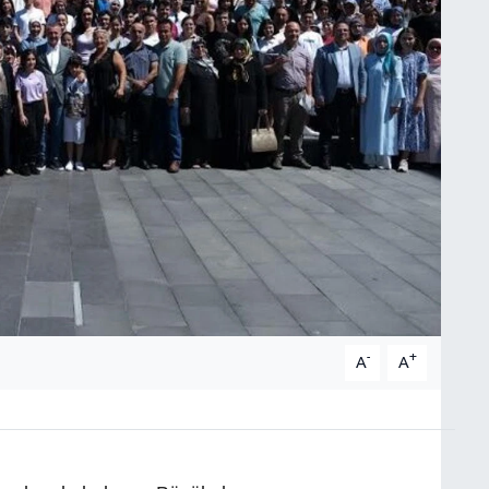
-
+
A
A