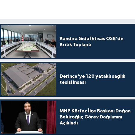
Kandıra Gıda İhtisas OSB’de
Kritik Toplantı
Derince'ye 120 yataklı sağlık
tesisi inşası
MHP Körfez İlçe Başkanı Doğan
Bekiroğlu; Görev Dağılımını
Açıkladı