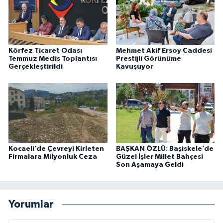
Körfez Ticaret Odası
Mehmet Akif Ersoy Caddesi
Temmuz Meclis Toplantısı
Prestijli Görünüme
Gerçekleştirildi
Kavuşuyor
Kocaeli’de Çevreyi Kirleten
BAŞKAN ÖZLÜ: Başiskele’de
Firmalara Milyonluk Ceza
Güzel İşler Millet Bahçesi
Son Aşamaya Geldi
Yorumlar