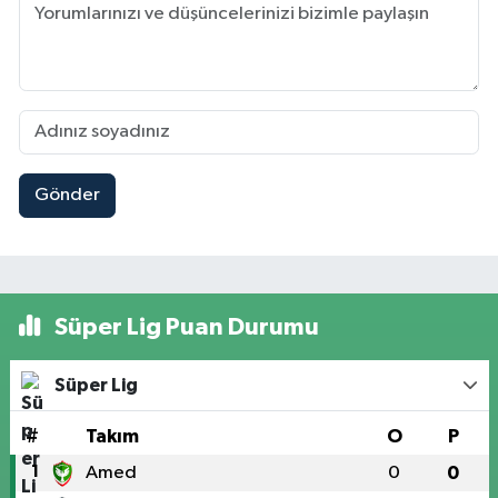
Gönder
Süper Lig Puan Durumu
Süper Lig
#
Takım
O
P
1
Amed
0
0