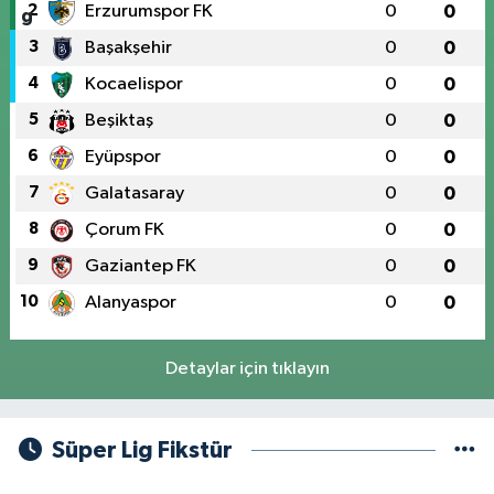
2
Erzurumspor FK
0
0
3
Başakşehir
0
0
4
Kocaelispor
0
0
5
Beşiktaş
0
0
6
Eyüpspor
0
0
7
Galatasaray
0
0
8
Çorum FK
0
0
9
Gaziantep FK
0
0
10
Alanyaspor
0
0
Detaylar için tıklayın
Süper Lig Fikstür