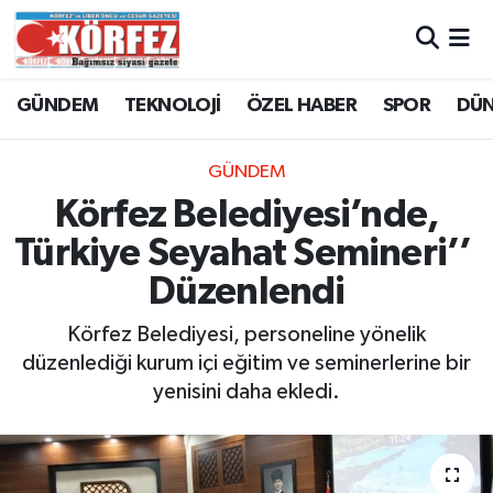
Hava Durumu
GÜNDEM
TEKNOLOJİ
ÖZEL HABER
SPOR
DÜ
Trafik Durumu
GÜNDEM
Süper Lig Puan Durumu ve Fikstür
Körfez Belediyesi’nde,
Türkiye Seyahat Semineri’’
Tüm Manşetler
Düzenlendi
Son Dakika Haberleri
Körfez Belediyesi, personeline yönelik
düzenlediği kurum içi eğitim ve seminerlerine bir
Haber Arşivi
yenisini daha ekledi.