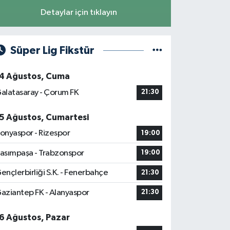
Detaylar için tıklayın
Süper Lig Fikstür
4 Ağustos, Cuma
alatasaray - Çorum FK
21:30
5 Ağustos, Cumartesi
onyaspor - Rizespor
19:00
asımpaşa - Trabzonspor
19:00
ençlerbirliği S.K. - Fenerbahçe
21:30
aziantep FK - Alanyaspor
21:30
6 Ağustos, Pazar