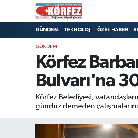
Hava Durumu
GÜNDEM
TEKNOLOJİ
ÖZEL HABER
S
Trafik Durumu
GÜNDEM
Süper Lig Puan Durumu ve Fikstür
Körfez Barbar
Tüm Manşetler
Bulvarı'na 30
Son Dakika Haberleri
Körfez Belediyesi, vatandaşları
Haber Arşivi
gündüz demeden çalışmalarını