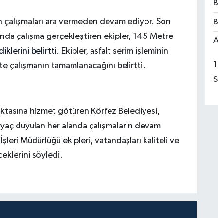
B
n çalışmaları ara vermeden devam ediyor. Son
B
ında çalışma gerçekleştiren ekipler, 145 Metre
A
iklerini belirtti.
Ekipler, asfalt serim işleminin
1
ikte çalışmanın tamamlanacağını belirtti.
S
tasına hizmet götüren Körfez Belediyesi,
tiyaç duyulan her alanda çalışmaların devam
şleri Müdürlüğü ekipleri, vatandaşları kaliteli ve
eklerini söyledi.