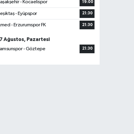
aşakşehir - Kocaelispor
19:00
eşiktaş - Eyüpspor
21:30
med - Erzurumspor FK
21:30
7 Ağustos, Pazartesi
amsunspor - Göztepe
21:30