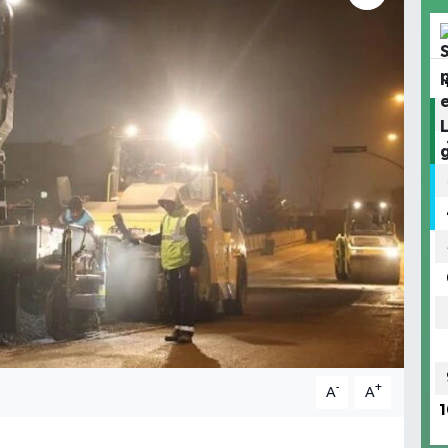
-
+
A
A
1