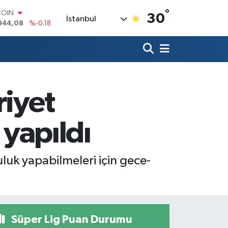
COIN
°
30
İstanbul
944,08
%-0.18
LAR
7436
%0.18
RO
2510
%0.32
RLİN
4811
%0.38
M ALTIN
riyet
0.55
%0.03
T100
779
%-14
 yapıldı
uluk yapabilmeleri için gece-
Süper Lig Puan Durumu