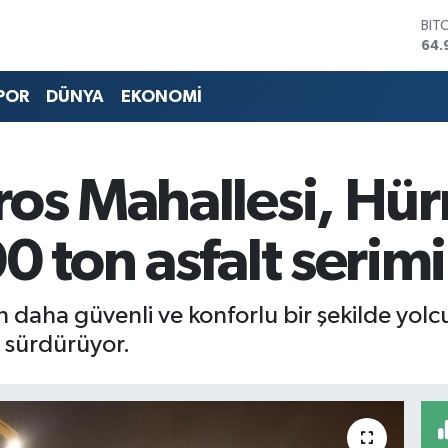
BIT
64.
DO
47,
POR
DÜNYA
EKONOMİ
EU
55,
STE
64,
GRA
os Mahallesi, Hür
666
BİS
13.
0 ton asfalt serimi
n daha güvenli ve konforlu bir şekilde yolc
 sürdürüyor.