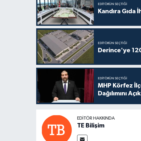
EDITÖRÜN SEÇTIĞI
Kandıra Gıda İ
EDITÖRÜN SEÇTIĞI
Derince'ye 120 
EDITÖRÜN SEÇTIĞI
MHP Körfez İl
Dağılımını Açık
EDITÖR HAKKINDA
TE Bilişim