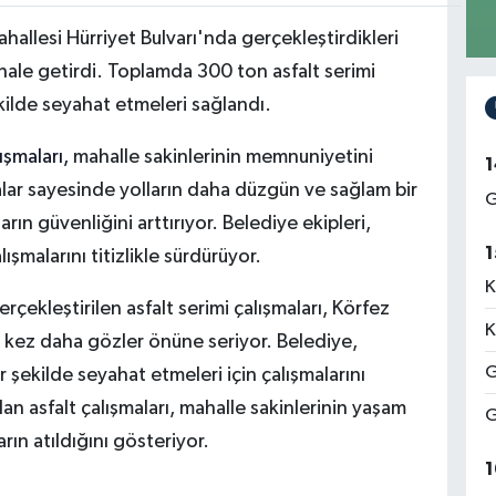
hallesi Hürriyet Bulvarı'nda gerçekleştirdikleri
i hale getirdi. Toplamda 300 ton asfalt serimi
ekilde seyahat etmeleri sağlandı.
ışmaları,
mahalle sakinlerinin memnuniyetini
1
ar sayesinde yolların daha düzgün ve sağlam bir
G
rın güvenliğini arttırıyor. Belediye ekipleri,
1
ışmalarını titizlikle sürdürüyor.
K
rçekleştirilen asfalt serimi çalışmaları, Körfez
K
r kez daha gözler önüne seriyor. Belediye,
G
 şekilde seyahat etmeleri için çalışmalarını
n asfalt çalışmaları, mahalle sakinlerinin yaşam
G
rın atıldığını gösteriyor.
1