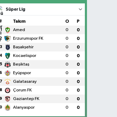
Süper Lig
#
Takım
O
P
1
Amed
0
0
2
Erzurumspor FK
0
0
3
Başakşehir
0
0
4
Kocaelispor
0
0
5
Beşiktaş
0
0
6
Eyüpspor
0
0
7
Galatasaray
0
0
8
Çorum FK
0
0
9
Gaziantep FK
0
0
0
Alanyaspor
0
0