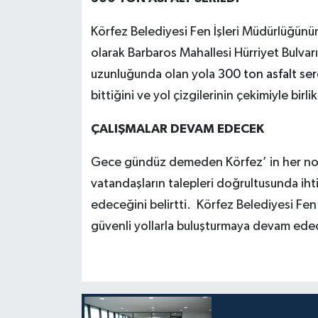
Körfez Belediyesi Fen İşleri Müdürlüğünü
olarak Barbaros Mahallesi Hürriyet Bulvar
uzunluğunda olan yola
300 ton asfalt serd
bittiğini ve yol çizgilerinin çekimiyle birl
ÇALIŞMALAR DEVAM EDECEK
Gece gündüz demeden Körfez’ in her nok
vatandaşların talepleri doğrultusunda ih
edeceğini belirtti. Körfez Belediyesi Fen İ
güvenli yollarla buluşturmaya devam edec