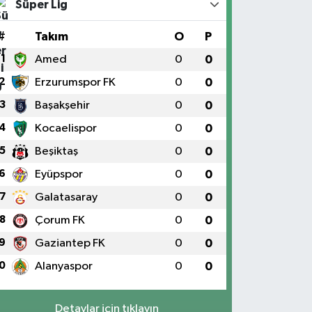
Süper Lig
#
Takım
O
P
1
Amed
0
0
2
Erzurumspor FK
0
0
3
Başakşehir
0
0
4
Kocaelispor
0
0
5
Beşiktaş
0
0
6
Eyüpspor
0
0
7
Galatasaray
0
0
8
Çorum FK
0
0
9
Gaziantep FK
0
0
0
Alanyaspor
0
0
Detaylar için tıklayın