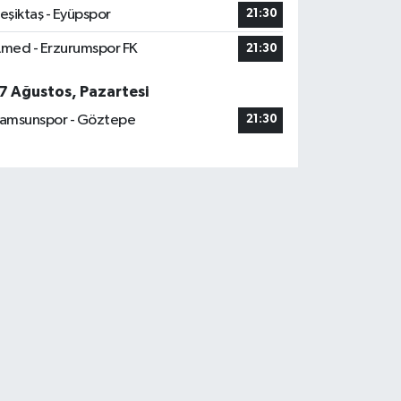
eşiktaş - Eyüpspor
21:30
med - Erzurumspor FK
21:30
7 Ağustos, Pazartesi
amsunspor - Göztepe
21:30