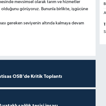
mesinde mevsimsel olarak tarım ve hizmetler
B
si olduğunu görüyoruz. Bununla birlikte, işgücüne
A
lması gereken seviyenin altında kalmaya devam
1
S
htisas OSB’de Kritik Toplantı
yataklı sağlık tesisi inşası