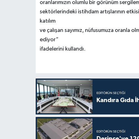
oranlarımızın olumlu bir görünüm sergile
sektörlerindeki istihdam artışlarının etki
katılım
ve çalışan sayımız, nüfusumuza oranla o
ediyor”
ifadelerini kullandı.
EDITÖRÜN SEÇTIĞI
Kandıra Gıda İ
EDITÖRÜN SEÇTIĞI
Derince'ye 120 