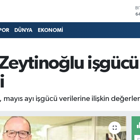
B
6
D
4
E
POR
DÜNYA
EKONOMİ
5
S
6
G
eytinoğlu işgücü 
6
B
1
i
ayıs ayı işgücü verilerine ilişkin değerle