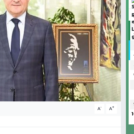
-
+
A
A
1