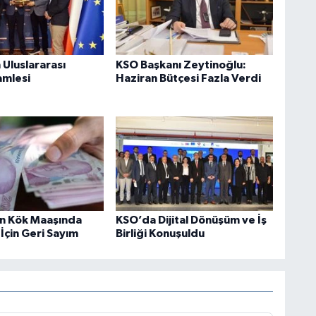
Uluslararası
KSO Başkanı Zeytinoğlu:
amlesi
Haziran Bütçesi Fazla Verdi
in Kök Maaşında
KSO’da Dijital Dönüşüm ve İş
 İçin Geri Sayım
Birliği Konuşuldu