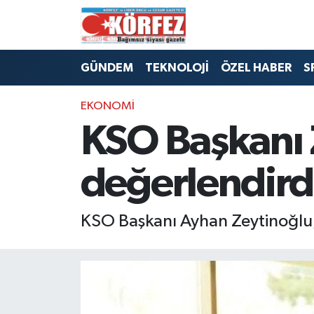
Hava Durumu
GÜNDEM
TEKNOLOJİ
ÖZEL HABER
S
Trafik Durumu
EKONOMİ
Süper Lig Puan Durumu ve Fikstür
KSO Başkanı Z
Tüm Manşetler
değerlendird
Son Dakika Haberleri
KSO Başkanı Ayhan Zeytinoğlu, m
Haber Arşivi