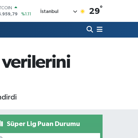
ITCOIN
4.959,79
%1.11
°
29
İstanbul
OLAR
7,7436
%0.18
URO
5,2510
%0.32
TERLİN
4,4811
%0.38
RAM ALTIN
verilerini
660.55
%0.03
İST100
3.779
%-14
ndirdi
Süper Lig Puan Durumu