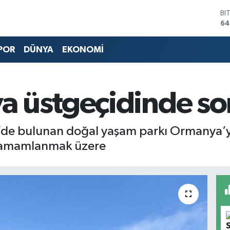
BI
64
D
47
POR
DÜNYA
EKONOMİ
E
55
ST
64
a üstgeçidinde so
GR
65
Bİ
13
de bulunan doğal yaşam parkı Ormanya’ya 
 tamamlanmak üzere