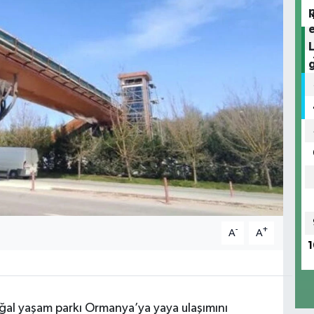
-
+
A
A
1
ğal yaşam parkı Ormanya’ya yaya ulaşımını