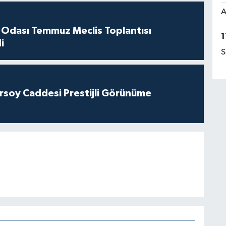
A
 Odası Temmuz Meclis Toplantısı
1
i
S
rsoy Caddesi Prestijli Görünüme