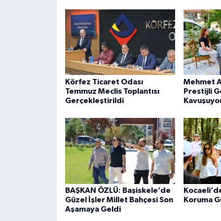
Körfez Ticaret Odası
Mehmet Ak
Temmuz Meclis Toplantısı
Prestijli
Gerçekleştirildi
Kavuşuyo
BAŞKAN ÖZLÜ: Başiskele’de
Kocaeli’d
Güzel İşler Millet Bahçesi Son
Koruma G
Aşamaya Geldi