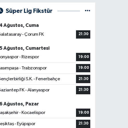
Süper Lig Fikstür
4 Ağustos, Cuma
alatasaray - Çorum FK
21:30
5 Ağustos, Cumartesi
onyaspor - Rizespor
19:00
asımpaşa - Trabzonspor
19:00
ençlerbirliği S.K. - Fenerbahçe
21:30
aziantep FK - Alanyaspor
21:30
6 Ağustos, Pazar
aşakşehir - Kocaelispor
19:00
eşiktaş - Eyüpspor
21:30