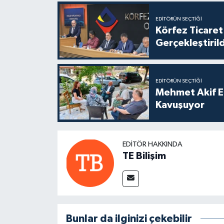
EDITÖRÜN SEÇTIĞI
Körfez Ticaret
Gerçekleştirild
EDITÖRÜN SEÇTIĞI
Mehmet Akif E
Kavuşuyor
EDITÖR HAKKINDA
TE Bilişim
Bunlar da ilginizi çekebilir