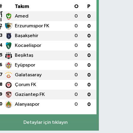
#
Takım
O
P
1
Amed
0
0
2
Erzurumspor FK
0
0
3
Başakşehir
0
0
4
Kocaelispor
0
0
5
Beşiktaş
0
0
6
Eyüpspor
0
0
7
Galatasaray
0
0
8
Çorum FK
0
0
9
Gaziantep FK
0
0
0
Alanyaspor
0
0
Detaylar için tıklayın