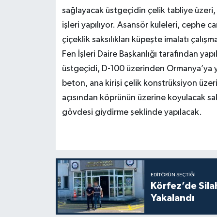
sağlayacak üstgeçidin çelik tabliye üzer
işleri yapılıyor. Asansör kuleleri, cephe 
çiçeklik saksılıkları küpeşte imalatı çalış
Fen İşleri Daire Başkanlığı tarafından ya
üstgeçidi, D-100 üzerinden Ormanya’ya ya
beton, ana kirişi çelik konstrüksiyon üz
açısından köprünün üzerine koyulacak saks
gövdesi giydirme şeklinde yapılacak.
EDITÖRÜN SEÇTIĞI
Körfez’de Sil
Yakalandı