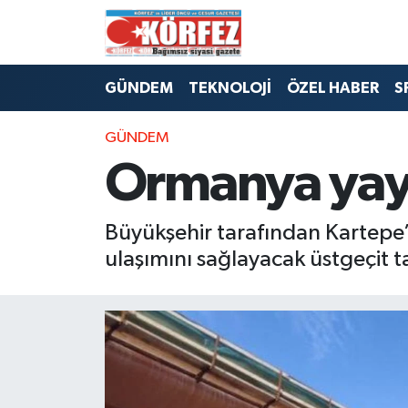
Hava Durumu
GÜNDEM
TEKNOLOJİ
ÖZEL HABER
S
Trafik Durumu
GÜNDEM
Süper Lig Puan Durumu ve Fikstür
Ormanya yay
Tüm Manşetler
Büyükşehir tarafından Kartepe’
Son Dakika Haberleri
ulaşımını sağlayacak üstgeçit
Haber Arşivi