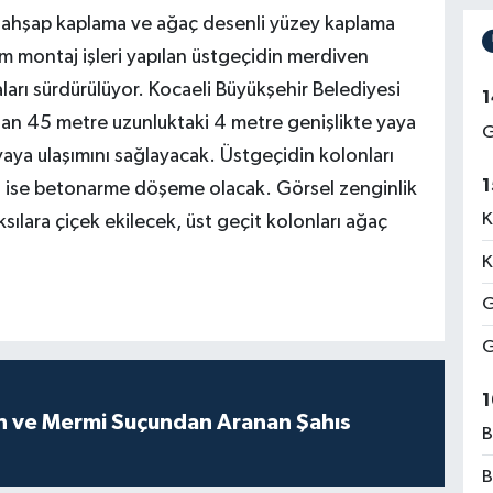
i, ahşap kaplama ve ağaç desenli yüzey kaplama
cam montaj işleri yapılan üstgeçidin merdiven
maları sürdürülüyor. Kocaeli Büyükşehir Belediyesi
1
pılan 45 metre uzunluktaki 4 metre genişlikte yaya
G
ya ulaşımını sağlayacak. Üstgeçidin kolonları
1
eri ise betonarme döşeme olacak. Görsel zenginlik
K
ılara çiçek ekilecek, üst geçit kolonları ağaç
K
G
G
1
ah ve Mermi Suçundan Aranan Şahıs
B
B