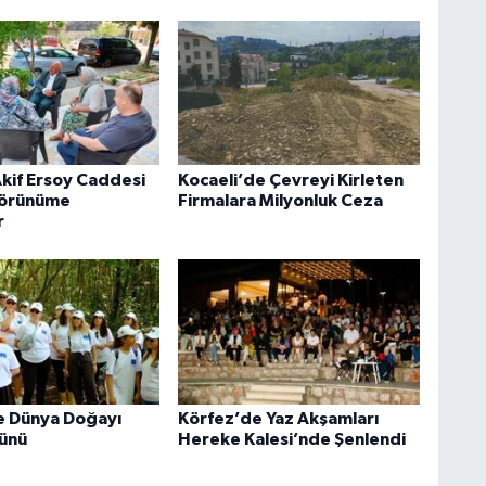
if Ersoy Caddesi
Kocaeli’de Çevreyi Kirleten
 Görünüme
Firmalara Milyonluk Ceza
r
e Dünya Doğayı
Körfez’de Yaz Akşamları
ünü
Hereke Kalesi’nde Şenlendi