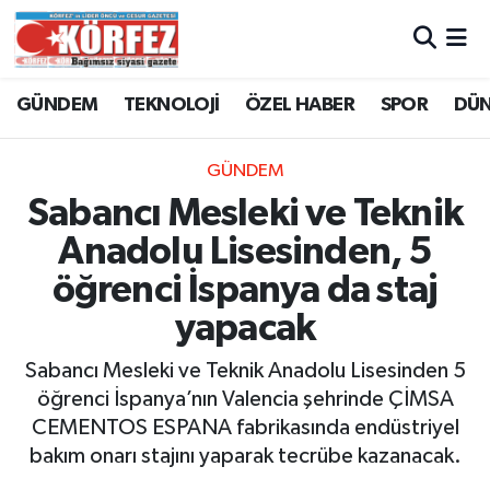
Hava Durumu
GÜNDEM
TEKNOLOJİ
ÖZEL HABER
SPOR
DÜ
Trafik Durumu
GÜNDEM
Süper Lig Puan Durumu ve Fikstür
Sabancı Mesleki ve Teknik
Anadolu Lisesinden, 5
Tüm Manşetler
öğrenci İspanya da staj
Son Dakika Haberleri
yapacak
Haber Arşivi
Sabancı Mesleki ve Teknik Anadolu Lisesinden 5
öğrenci İspanya’nın Valencia şehrinde ÇİMSA
CEMENTOS ESPANA fabrikasında endüstriyel
bakım onarı stajını yaparak tecrübe kazanacak.