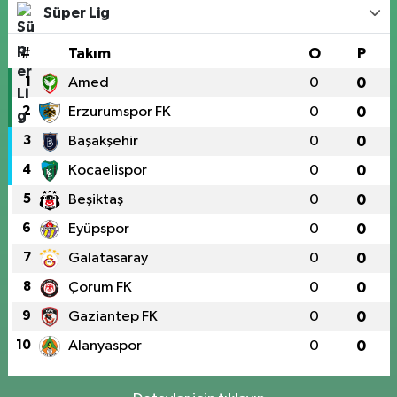
Süper Lig
#
Takım
O
P
1
Amed
0
0
2
Erzurumspor FK
0
0
3
Başakşehir
0
0
4
Kocaelispor
0
0
5
Beşiktaş
0
0
6
Eyüpspor
0
0
7
Galatasaray
0
0
8
Çorum FK
0
0
9
Gaziantep FK
0
0
10
Alanyaspor
0
0