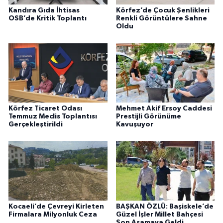
Kandıra Gıda İhtisas
Körfez’de Çocuk Şenlikleri
OSB’de Kritik Toplantı
Renkli Görüntülere Sahne
Oldu
Körfez Ticaret Odası
Mehmet Akif Ersoy Caddesi
Temmuz Meclis Toplantısı
Prestijli Görünüme
Gerçekleştirildi
Kavuşuyor
Kocaeli’de Çevreyi Kirleten
BAŞKAN ÖZLÜ: Başiskele’de
Firmalara Milyonluk Ceza
Güzel İşler Millet Bahçesi
Son Aşamaya Geldi