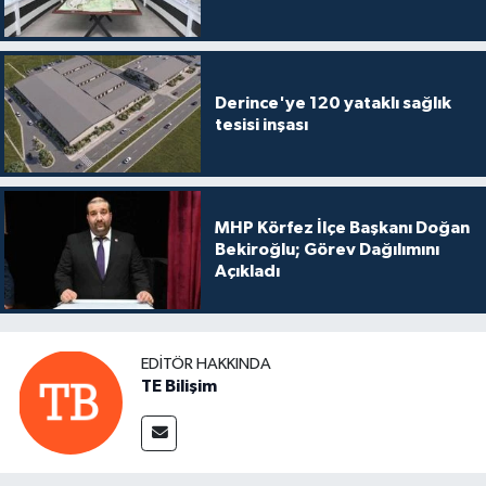
Derince'ye 120 yataklı sağlık
tesisi inşası
MHP Körfez İlçe Başkanı Doğan
Bekiroğlu; Görev Dağılımını
Açıkladı
EDITÖR HAKKINDA
TE Bilişim