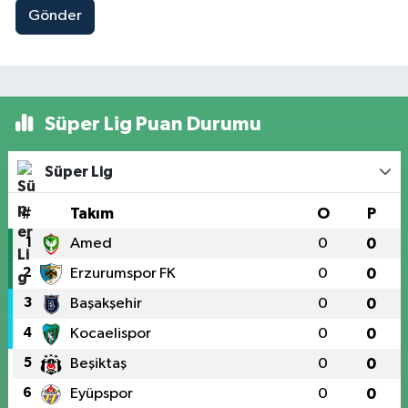
Gönder
Süper Lig Puan Durumu
Süper Lig
#
Takım
O
P
1
Amed
0
0
2
Erzurumspor FK
0
0
3
Başakşehir
0
0
4
Kocaelispor
0
0
5
Beşiktaş
0
0
6
Eyüpspor
0
0