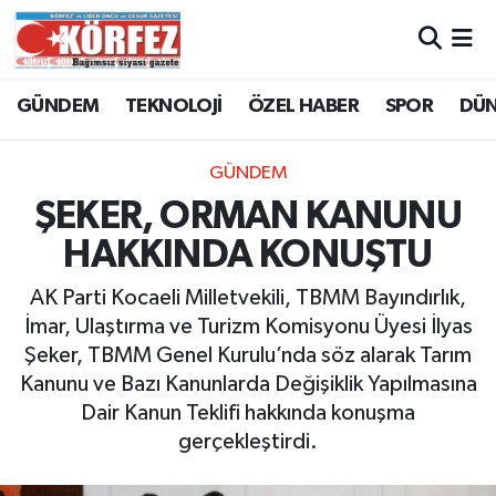
Hava Durumu
GÜNDEM
TEKNOLOJİ
ÖZEL HABER
SPOR
DÜ
Trafik Durumu
GÜNDEM
Süper Lig Puan Durumu ve Fikstür
ŞEKER, ORMAN KANUNU
HAKKINDA KONUŞTU
Tüm Manşetler
AK Parti Kocaeli Milletvekili, TBMM Bayındırlık,
Son Dakika Haberleri
İmar, Ulaştırma ve Turizm Komisyonu Üyesi İlyas
Şeker, TBMM Genel Kurulu’nda söz alarak Tarım
Haber Arşivi
Kanunu ve Bazı Kanunlarda Değişiklik Yapılmasına
Dair Kanun Teklifi hakkında konuşma
gerçekleştirdi.