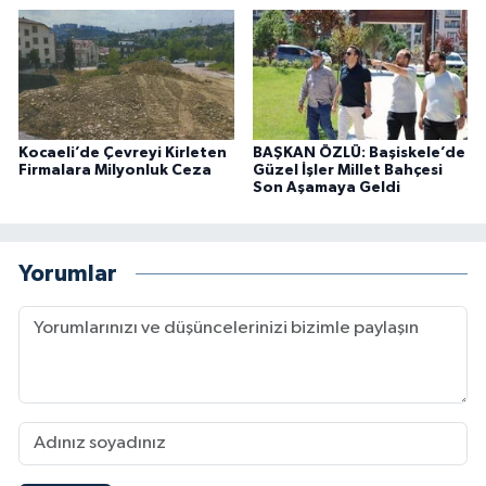
Kocaeli’de Çevreyi Kirleten
BAŞKAN ÖZLÜ: Başiskele’de
Firmalara Milyonluk Ceza
Güzel İşler Millet Bahçesi
Son Aşamaya Geldi
Yorumlar