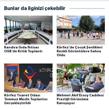
Bunlar da ilginizi çekebilir
Kandıra Gıda İhtisas
Körfez’de Çocuk Şenlikleri
OSB’de Kritik Toplantı
Renkli Görüntülere Sahne
Oldu
Körfez Ticaret Odası
Mehmet Akif Ersoy Caddesi
Temmuz Meclis Toplantısı
Prestijli Görünüme
Gerçekleştirildi
Kavuşuyor